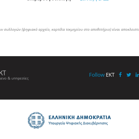
ων συλλογών (ψηφιακό αρχείο, καρτέλα τεκμηρίου στο αποθετήριο) είναι αποκλειστ
Follow
EKT