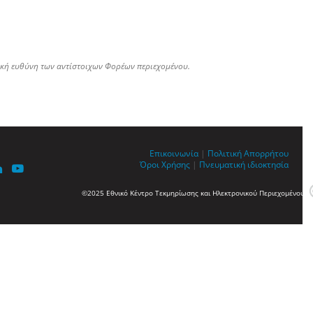
ική ευθύνη των αντίστοιχων Φορέων περιεχομένου.
Επικοινωνία
|
Πολιτική Απορρήτου
Όροι Χρήσης
|
Πνευματική ιδιοκτησία
©2025 Εθνικό Κέντρο Τεκμηρίωσης και Ηλεκτρονικού Περιεχομένου