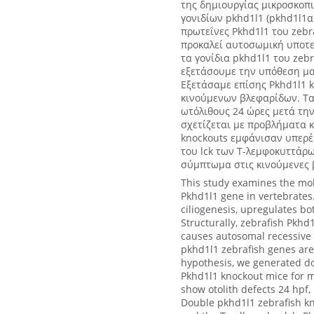
της δημιουργίας μικροσκοπι
γονιδίων pkhd1l1 (pkhd1l1α κ
πρωτεΐνες Pkhd1l1 του zeb
προκαλεί αυτοσωμική υποτε
τα γονίδια pkhd1l1 του zeb
εξετάσουμε την υπόθεση μας
Εξετάσαμε επίσης Pkhd1l1 k
κινούμενων βλεφαρίδων. Τα 
ωτόλιθους 24 ώρες μετά τη
σχετίζεται με προβλήματα 
knockouts εμφάνισαν υπερέ
του lck των Τ-λεμφοκυττάρω
σύμπτωμα στις κινούμενες 
This study examines the mol
Pkhd1l1 gene in vertebrates.
ciliogenesis, upregulates b
Structurally, zebrafish Pkh
causes autosomal recessive 
pkhd1l1 zebrafish genes are 
hypothesis, we generated d
Pkhd1l1 knockout mice for mo
show otolith defects 24 hpf,
Double pkhd1l1 zebrafish kn