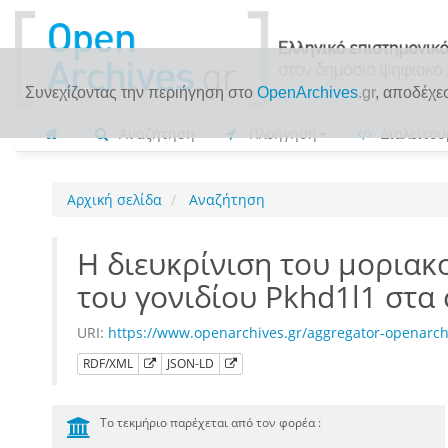
Συνεχίζοντας την περιήγηση στο
OpenArchives
.gr
, αποδέχε
Αναζήτηση
Πλοήγηση
Διαλειτου
Αρχική σελίδα
Αναζήτηση
Η διευκρίνιση του μοριακ
του γονιδίου Pkhd1l1 στ
URI:
https://www.openarchives.gr/aggregator-openar
RDF/XML
JSON-LD
Το τεκμήριο παρέχεται από τον φορέα :