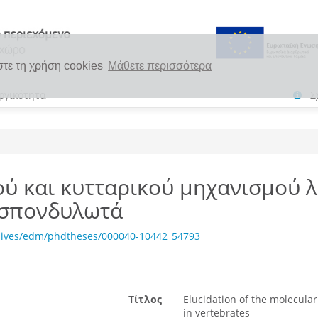
στε τη χρήση cookies
Μάθετε περισσότερα
ργικότητα
Σ
ού και κυτταρικού μηχανισμού λ
α σπονδυλωτά
chives/edm/phdtheses/000040-10442_54793
Τίτλος
Elucidation of the molecula
in vertebrates