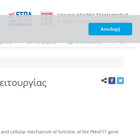
Αποδοχή
χετικά
Για φορείς
Επικοινωνία
ΕΛ
•
EN
ειτουργίας
r and cellular mechanism of function of the Pkhd1l1 gene