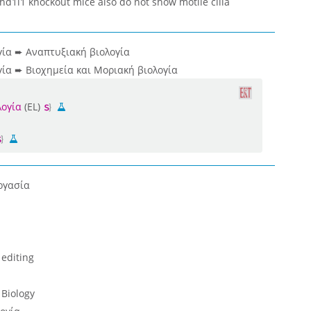
khd1l1 knockout mice also do not show motile cilia
γία ➨ Αναπτυξιακή βιολογία
ία ➨ Βιοχημεία και Μοριακή βιολογία
λογία
(EL)
ργασία
editing
 Biology