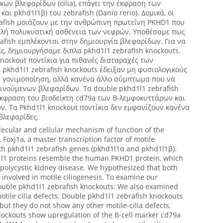
κων βλεφαρίδων (cilia), επάγει την έκφραση των
αι pkhd1l1β) του zebrafish (Danio rerio). Δομικά, οι
rafish μοιάζουν με την ανθρώπινη πρωτεΐνη PKHD1 που
λή πολυκυστική ασθένεια των νεφρών. Υποθέσαμε πως
rafish εμπλέκονται στην δημιουργία βλεφαρίδων. Για να
, δημιουργήσαμε διπλα pkhd1l1 zebrafish knockouts.
nockout ποντίκια για πιθανές διαταραχές των
pkhd1l1 zebrafish knockouts έδειξαν μη φυσιολογικούς
ν γονιμοποίηση, αλλά κανένα άλλο σύμπτωμα που να
κινούμενων βλεφαρίδων. Τα double pkhd1l1 zebrafish
κφραση του βιοδείκτη cd79a των Β-λεμφοκυττάρων και
ν. Τα Pkhd1l1 knockout ποντίκια δεν εμφανίζουν κανένα
βλεφαρίδες.
ecular and cellular mechanism of function of the
 Foxj1a, a master transcription factor of motile
oth pkhd1l1 zebrafish genes (pkhd1l1α and pkhd1l1β).
d1l1 proteins resemble the human PKHD1 protein, which
polycystic kidney disease. We hypothesized that both
involved in motile ciliogenesis. To examine our
ouble pkhd1l1 zebrafish knockouts. We also examined
tile cilia defects. Double pkhd1l1 zebrafish knockouts
 but they do not show any other motile-cilia defects.
ockouts show upregulation of the B-cell marker cd79a