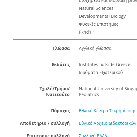
Βιοχημεία και Μοριακή βιολ
Natural Sciences
Developmental Biology
Φυσικές Επιστήμες
Pkhd1l1
Γλώσσα
Αγγλική γλώσσα
Εκδότης
Institutes outside Greece
Ιδρύματα Εξωτερικού
Σχολή/Τμήμα/
National University of Sing
Ινστιτούτο
Pediatrics
Πάροχος
Εθνικό Κέντρο Τεκμηρίωσης 
Αποθετήριο / συλλογή
Εθνικό Αρχείο Διδακτορικών
Επιμέρους συλλογή
Συλλογή ΕΑΔΔ