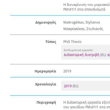
Η διευκρίνιση του μοριακού
Pkhd1l1 στα σπονδυλωτά
Δημιουργός
Makrogkikas, Stylianos
Μακρογκίκας, Στυλιανός
Τύπος
PhD Thesis
Διπλωματική εργασία
Διδακτορική διατριβή
(EL)
Ημερομηνία
2019
Χρονολογία
2019
(EL)
Περιγραφή
Η διδακτορική εργασία εξετ
του γονιδίου Pkhd1l1 στα σ