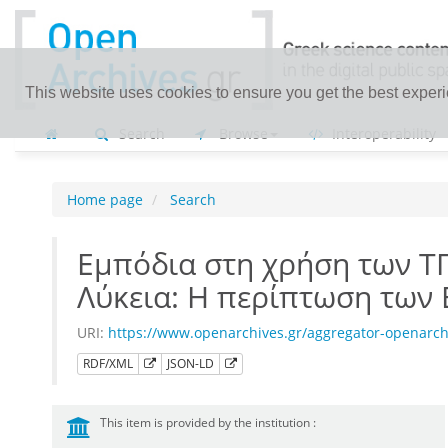
This website uses cookies to ensure you get the best exper
Search
Browse
Interoperability
Home page
Search
Εμπόδια στη χρήση των ΤΠ
Λύκεια: Η περίπτωση των
URI:
https://www.openarchives.gr/aggregator-openarc
RDF/XML
JSON-LD
This item is provided by the institution :