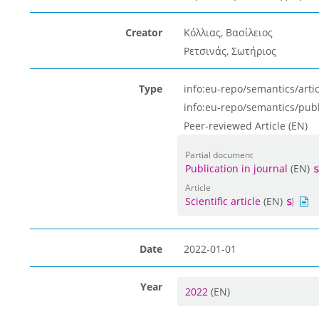
Creator
Κόλλιας, Βασίλειος
Ρετσινάς, Σωτήριος
Type
info:eu-repo/semantics/artic
info:eu-repo/semantics/pub
Peer-reviewed Article (EN)
Partial document
Publication in journal
(EN)
Article
Scientific article
(EN)
Date
2022-01-01
Year
2022
(EN)