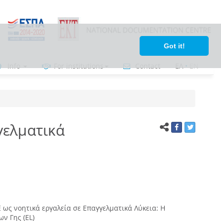
Got it!
Info
For institutions
Contact
ΕΛ
•
ΕΝ
γελματικά
ως νοητικά εργαλεία σε Επαγγελματικά Λύκεια: Η
ν Γης (EL)