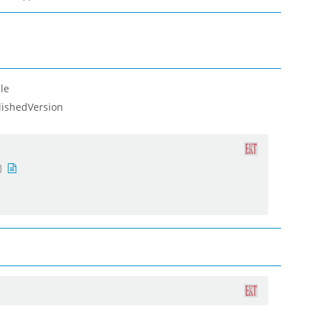
le
lishedVersion