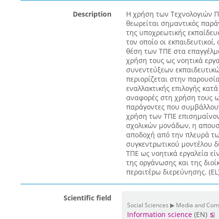
Description
Η χρήση των Τεχνολογιών Π
θεωρείται σημαντικός παράγ
της υποχρεωτικής εκπαίδευ
τον οποίο οι εκπαιδευτικοί,
θέση των ΤΠΕ στα επαγγέλμ
χρήση τους ως νοητικά εργ
συνεντεύξεων εκπαιδευτικώ
περιορίζεται στην παρουσί
εναλλακτικής επιλογής κατά
αναφορές στη χρήση τους ως
παράγοντες που συμβάλλουν
χρήση των ΤΠΕ επισημαίνον
σχολικών μονάδων, η απουσ
αποδοχή από την πλευρά τω
συγκεντρωτικού μοντέλου δ
ΤΠΕ ως νοητικά εργαλεία εί
της οργάνωσης και της διοί
περαιτέρω διερεύνησης. (EL
Scientific field
Social Sciences ▶ Media and Co
Information science
(EN)