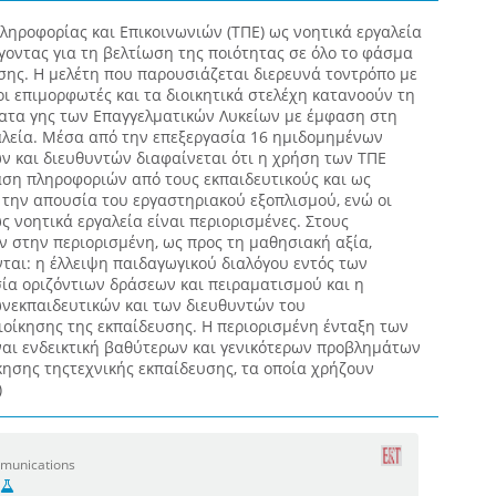
ληροφορίας και Επικοινωνιών (ΤΠΕ) ως νοητικά εργαλεία
οντας για τη βελτίωση της ποιότητας σε όλο το φάσμα
σης. Η μελέτη που παρουσιάζεται διερευνά τοντρόπο με
 οι επιμορφωτές και τα διοικητικά στελέχη κατανοούν τη
ατα γης των Επαγγελματικών Λυκείων με έμφαση στη
αλεία. Μέσα από την επεξεργασία 16 ημιδομημένων
ν και διευθυντών διαφαίνεται ότι η χρήση των ΤΠΕ
αση πληροφοριών από τους εκπαιδευτικούς και ως
 την απουσία του εργαστηριακού εξοπλισμού, ενώ οι
 νοητικά εργαλεία είναι περιορισμένες. Στους
 στην περιορισμένη, ως προς τη μαθησιακή αξία,
ται: η έλλειψη παιδαγωγικού διαλόγου εντός των
ία οριζόντιων δράσεων και πειραματισμού και η
νεκπαιδευτικών και των διευθυντών του
ιοίκησης της εκπαίδευσης. Η περιορισμένη ένταξη των
ναι ενδεικτική βαθύτερων και γενικότερων προβλημάτων
κησης τηςτεχνικής εκπαίδευσης, τα οποία χρήζουν
)
mmunications