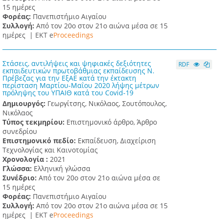
15 ημέρες
Φορέας:
Πανεπιστήμιο Αιγαίου
Συλλογή:
Από τον 20ο στον 21ο αιώνα μέσα σε 15
ημέρες |
ΕΚΤ e
Proceedings
Στάσεις, αντιλήψεις και ψηφιακές δεξιότητες
RDF
εκπαιδευτικών πρωτοβάθμιας εκπαίδευσης Ν.
Πρέβεζας για την ΕξΑΕ κατά την έκτακτη
περίσταση Μαρτίου-Μαΐου 2020 λήψης μέτρων
πρόληψης του ΥΠΑΙΘ κατά του Covid-19
Δημιουργός:
Γεωργίτσης, Νικόλαος, Σουτόπουλος,
Νικόλαος
Τύπος τεκμηρίου:
Επιστημονικό άρθρο, Άρθρο
συνεδρίου
Επιστημονικό πεδίο:
Εκπαίδευση, Διαχείριση
Τεχνολογίας και Καινοτομίας
Χρονολογία :
2021
Γλώσσα:
Ελληνική γλώσσα
Συνέδριο:
Από τον 20ο στον 21ο αιώνα μέσα σε
15 ημέρες
Φορέας:
Πανεπιστήμιο Αιγαίου
Συλλογή:
Από τον 20ο στον 21ο αιώνα μέσα σε 15
ημέρες |
ΕΚΤ e
Proceedings