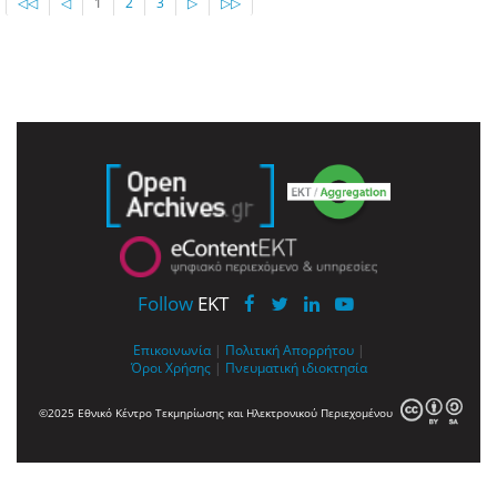
◁◁
◁
1
2
3
▷
▷▷
Follow
EKT
Επικοινωνία
|
Πολιτική Απορρήτου
|
Όροι Χρήσης
|
Πνευματική ιδιοκτησία
©2025 Εθνικό Κέντρο Τεκμηρίωσης και Ηλεκτρονικού Περιεχομένου