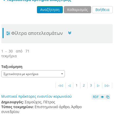
Αναζήτηση
Καθαρισμός
Βοήθεια
Φίλτρα αποτελεσμάτων
1 - 30 από 71
τεκμήρια
Ταξινόμηση
Σχετικότητα με κριτήρια
◁◁
◁
1
2
3
▷
▷▷
Μυστικοί πράκτορες εναντίον κορωνοϊού
RDF
Δημιουργός:
Σαμούχος, Πέτρος
Τύπος τεκμηρίου:
Επιστημονικό άρθρο, Άρθρο
συνεδρίου