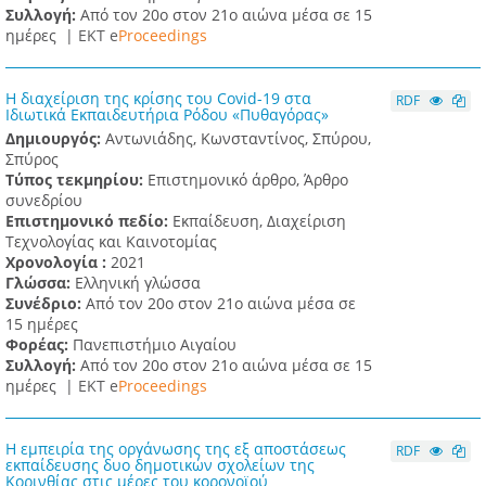
Συλλογή:
Από τον 20ο στον 21ο αιώνα μέσα σε 15
ημέρες |
ΕΚΤ e
Proceedings
Η διαχείριση της κρίσης του Covid-19 στα
RDF
Ιδιωτικά Εκπαιδευτήρια Ρόδου «Πυθαγόρας»
Δημιουργός:
Αντωνιάδης, Κωνσταντίνος, Σπύρου,
Σπύρος
Τύπος τεκμηρίου:
Επιστημονικό άρθρο, Άρθρο
συνεδρίου
Επιστημονικό πεδίο:
Εκπαίδευση, Διαχείριση
Τεχνολογίας και Καινοτομίας
Χρονολογία :
2021
Γλώσσα:
Ελληνική γλώσσα
Συνέδριο:
Από τον 20ο στον 21ο αιώνα μέσα σε
15 ημέρες
Φορέας:
Πανεπιστήμιο Αιγαίου
Συλλογή:
Από τον 20ο στον 21ο αιώνα μέσα σε 15
ημέρες |
ΕΚΤ e
Proceedings
Η εμπειρία της οργάνωσης της εξ αποστάσεως
RDF
εκπαίδευσης δυο δημοτικών σχολείων της
Κορινθίας στις μέρες του κορονοϊού