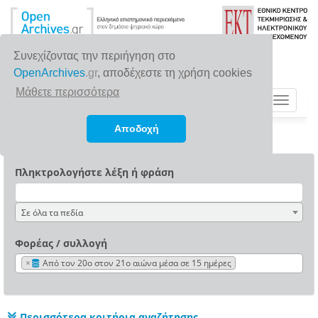
Συνεχίζοντας την περιήγηση στο
OpenArchives
.gr
, αποδέχεστε τη χρήση cookies
Μάθετε περισσότερα
Toggle
navigat
Αποδοχή
Πληκτρολογήστε λέξη ή φράση
Σε όλα τα πεδία
Φορέας / συλλογή
×
Από τον 20ο στον 21ο αιώνα μέσα σε 15 ημέρες
Περισσότερα κριτήρια αναζήτησης