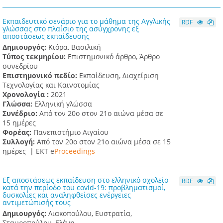
Εκπαιδευτικό σενάριο για το μάθημα της Αγγλικής
RDF
γλώσσας στο πλαίσιο της ασύγχρονης εξ
αποστάσεως εκπαίδευσης
Δημιουργός:
Κιόρα, Βασιλική
Τύπος τεκμηρίου:
Επιστημονικό άρθρο, Άρθρο
συνεδρίου
Επιστημονικό πεδίο:
Εκπαίδευση, Διαχείριση
Τεχνολογίας και Καινοτομίας
Χρονολογία :
2021
Γλώσσα:
Ελληνική γλώσσα
Συνέδριο:
Από τον 20ο στον 21ο αιώνα μέσα σε
15 ημέρες
Φορέας:
Πανεπιστήμιο Αιγαίου
Συλλογή:
Από τον 20ο στον 21ο αιώνα μέσα σε 15
ημέρες |
ΕΚΤ e
Proceedings
Εξ αποστάσεως εκπαίδευση στο ελληνικό σχολείο
RDF
κατά την περίοδο του covid-19: προβληματισμοί,
δυσκολίες και αναληφθείσες ενέργειες
αντιμετώπισής τους
Δημιουργός:
Λιακοπούλου, Ευστρατία,
Σταυροπούλου, Ελένη