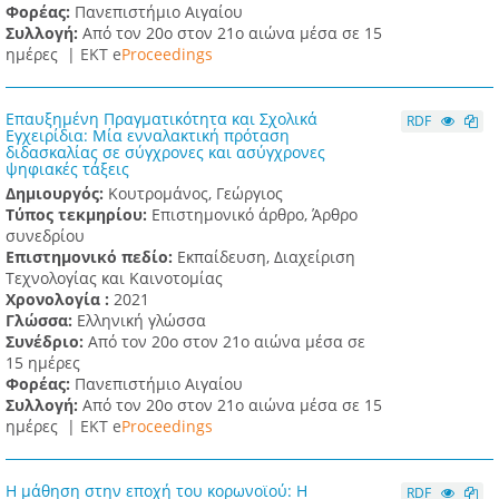
Φορέας:
Πανεπιστήμιο Αιγαίου
Συλλογή:
Από τον 20ο στον 21ο αιώνα μέσα σε 15
ημέρες |
ΕΚΤ e
Proceedings
Επαυξημένη Πραγματικότητα και Σχολικά
RDF
Εγχειρίδια: Μία ενναλακτική πρόταση
διδασκαλίας σε σύγχρονες και ασύγχρονες
ψηφιακές τάξεις
Δημιουργός:
Κουτρομάνος, Γεώργιος
Τύπος τεκμηρίου:
Επιστημονικό άρθρο, Άρθρο
συνεδρίου
Επιστημονικό πεδίο:
Εκπαίδευση, Διαχείριση
Τεχνολογίας και Καινοτομίας
Χρονολογία :
2021
Γλώσσα:
Ελληνική γλώσσα
Συνέδριο:
Από τον 20ο στον 21ο αιώνα μέσα σε
15 ημέρες
Φορέας:
Πανεπιστήμιο Αιγαίου
Συλλογή:
Από τον 20ο στον 21ο αιώνα μέσα σε 15
ημέρες |
ΕΚΤ e
Proceedings
Η μάθηση στην εποχή του κορωνοϊού: Η
RDF