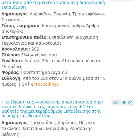
μετάβαση από τη μεικτού τύπου στη διαδικτυακή
εκπαίδευση
Δημιουργός:
Λαζακίδου, Γεωργία, Τριανταφύλλου,
Στυλιανός
Τύπος τεκμηρίου:
Επιστημονικό άρθρο, Άρθρο
συνεδρίου
Επιστημονικό πεδίο:
Εκπαίδευση, Διαχείριση
Τεχνολογίας και Καινοτομίας
Χρονολογία :
2021
Γλώσσα:
Ελληνική γλώσσα
Συνέδριο:
Από τον 20ο στον 21ο αιώνα μέσα σε
15 ημέρες
Φορέας:
Πανεπιστήμιο Αιγαίου
Συλλογή:
Από τον 20ο στον 21ο αιώνα μέσα σε 15
ημέρες |
ΕΚΤ e
Proceedings
Η επίδραση της «κοινωνικής αποστασιοποίησης»
RDF
κατά τη διάρκεια της πανδημίας Covid-19 σε
μαθητές της Δευτεροβάθμιας Εκπαίδευσης στην
περιοχή της Θεσσαλίας
Δημιουργός:
Τσιχουρίδης, Χαρίλαος, Πέτρου,
Νικόλαος, Μπατσίλα, Μαριάνθη, Ρουσσάκης,
Ιωάννης