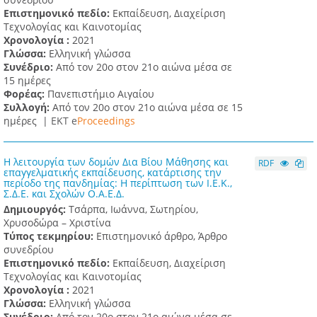
Επιστημονικό πεδίο:
Εκπαίδευση, Διαχείριση
Τεχνολογίας και Καινοτομίας
Χρονολογία :
2021
Γλώσσα:
Ελληνική γλώσσα
Συνέδριο:
Από τον 20ο στον 21ο αιώνα μέσα σε
15 ημέρες
Φορέας:
Πανεπιστήμιο Αιγαίου
Συλλογή:
Από τον 20ο στον 21ο αιώνα μέσα σε 15
ημέρες |
ΕΚΤ e
Proceedings
Η λειτουργία των δομών Δια Βίου Μάθησης και
RDF
επαγγελματικής εκπαίδευσης, κατάρτισης την
περίοδο της πανδημίας: Η περίπτωση των Ι.Ε.Κ.,
Σ.Δ.Ε. και Σχολών Ο.Α.Ε.Δ.
Δημιουργός:
Τσάρπα, Ιωάννα, Σωτηρίου,
Χρυσοδώρα – Χριστίνα
Τύπος τεκμηρίου:
Επιστημονικό άρθρο, Άρθρο
συνεδρίου
Επιστημονικό πεδίο:
Εκπαίδευση, Διαχείριση
Τεχνολογίας και Καινοτομίας
Χρονολογία :
2021
Γλώσσα:
Ελληνική γλώσσα
Συνέδριο:
Από τον 20ο στον 21ο αιώνα μέσα σε