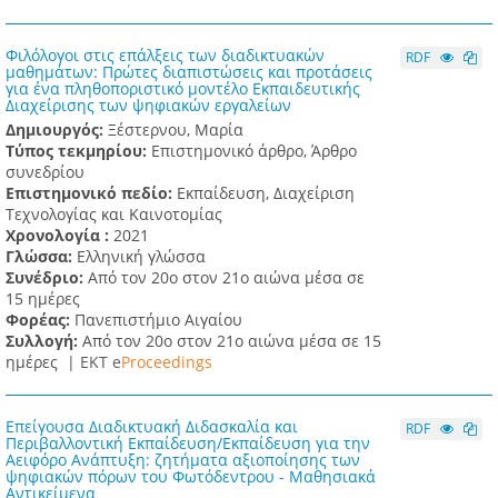
Φιλόλογοι στις επάλξεις των διαδικτυακών
RDF
μαθημάτων: Πρώτες διαπιστώσεις και προτάσεις
για ένα πληθοποριστικό μοντέλο Εκπαιδευτικής
Διαχείρισης των ψηφιακών εργαλείων
Δημιουργός:
Ξέστερνου, Μαρία
Τύπος τεκμηρίου:
Επιστημονικό άρθρο, Άρθρο
συνεδρίου
Επιστημονικό πεδίο:
Εκπαίδευση, Διαχείριση
Τεχνολογίας και Καινοτομίας
Χρονολογία :
2021
Γλώσσα:
Ελληνική γλώσσα
Συνέδριο:
Από τον 20ο στον 21ο αιώνα μέσα σε
15 ημέρες
Φορέας:
Πανεπιστήμιο Αιγαίου
Συλλογή:
Από τον 20ο στον 21ο αιώνα μέσα σε 15
ημέρες |
ΕΚΤ e
Proceedings
Επείγουσα Διαδικτυακή Διδασκαλία και
RDF
Περιβαλλοντική Εκπαίδευση/Εκπαίδευση για την
Αειφόρο Ανάπτυξη: ζητήματα αξιοποίησης των
ψηφιακών πόρων του Φωτόδεντρου - Μαθησιακά
Αντικείμενα