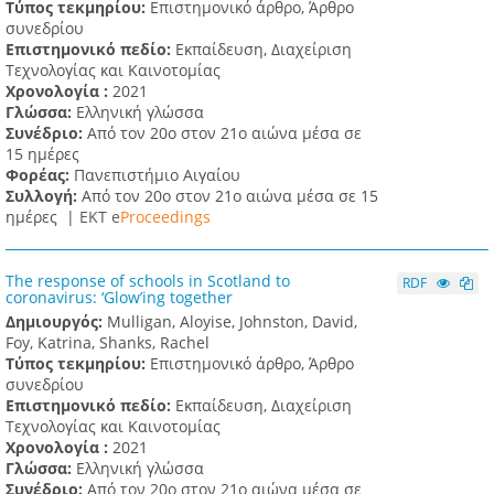
Τύπος τεκμηρίου:
Επιστημονικό άρθρο, Άρθρο
συνεδρίου
Επιστημονικό πεδίο:
Εκπαίδευση, Διαχείριση
Τεχνολογίας και Καινοτομίας
Χρονολογία :
2021
Γλώσσα:
Ελληνική γλώσσα
Συνέδριο:
Από τον 20ο στον 21ο αιώνα μέσα σε
15 ημέρες
Φορέας:
Πανεπιστήμιο Αιγαίου
Συλλογή:
Από τον 20ο στον 21ο αιώνα μέσα σε 15
ημέρες |
ΕΚΤ e
Proceedings
The response of schools in Scotland to
RDF
coronavirus: ‘Glow’ing together
Δημιουργός:
Mulligan, Aloyise, Johnston, David,
Foy, Katrina, Shanks, Rachel
Τύπος τεκμηρίου:
Επιστημονικό άρθρο, Άρθρο
συνεδρίου
Επιστημονικό πεδίο:
Εκπαίδευση, Διαχείριση
Τεχνολογίας και Καινοτομίας
Χρονολογία :
2021
Γλώσσα:
Ελληνική γλώσσα
Συνέδριο:
Από τον 20ο στον 21ο αιώνα μέσα σε