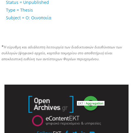
Status = Unpublished
Type = Thesis
Subject = Ο: Οινοποιία
*
Η εύρυθμη και αδιάλειπτη λειτουργία των διαδικτυακών διευθύνσεων των
συλλογών (ψηφιακό αρχείο, καρτέλα τεκμηρίου στο αποθετήριο) είναι
αποκλειστική ευθύνη των αντίστοιχων Φορέων περιεχομένου.