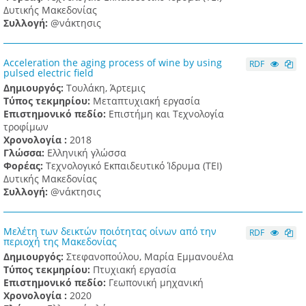
Δυτικής Μακεδονίας
Συλλογή:
@νάκτησις
Acceleration the aging process of wine by using
RDF
pulsed electric field
Δημιουργός:
Τουλάκη, Άρτεμις
Τύπος τεκμηρίου:
Μεταπτυχιακή εργασία
Επιστημονικό πεδίο:
Επιστήμη και Τεχνολογία
τροφίμων
Χρονολογία :
2018
Γλώσσα:
Ελληνική γλώσσα
Φορέας:
Τεχνολογικό Εκπαιδευτικό Ίδρυμα (ΤΕΙ)
Δυτικής Μακεδονίας
Συλλογή:
@νάκτησις
Μελέτη των δεικτών ποιότητας οίνων από την
RDF
περιοχή της Μακεδονίας
Δημιουργός:
Στεφανοπούλου, Μαρία Εμμανουέλα
Τύπος τεκμηρίου:
Πτυχιακή εργασία
Επιστημονικό πεδίο:
Γεωπονική μηχανική
Χρονολογία :
2020