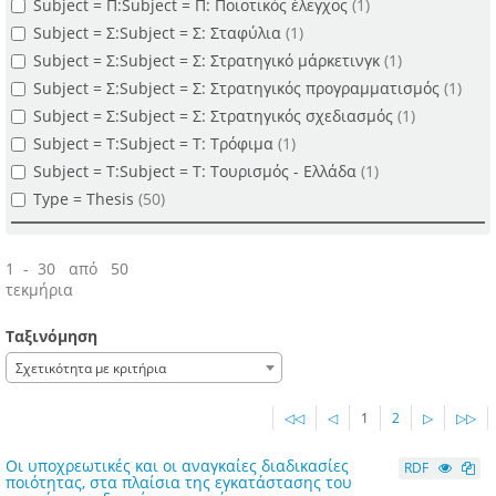
Subject = Π:Subject = Π: Ποιοτικός έλεγχος
(1)
Subject = Σ:Subject = Σ: Σταφύλια
(1)
Subject = Σ:Subject = Σ: Στρατηγικό μάρκετινγκ
(1)
Subject = Σ:Subject = Σ: Στρατηγικός προγραμματισμός
(1)
Subject = Σ:Subject = Σ: Στρατηγικός σχεδιασμός
(1)
Subject = Τ:Subject = Τ: Τρόφιμα
(1)
Subject = Τ:Subject = Τ: Τουρισμός - Ελλάδα
(1)
Type = Thesis
(50)
1 - 30 από 50
τεκμήρια
Ταξινόμηση
Σχετικότητα με κριτήρια
◁◁
◁
1
2
▷
▷▷
Οι υποχρεωτικές και οι αναγκαίες διαδικασίες
RDF
ποιότητας, στα πλαίσια της εγκατάστασης του