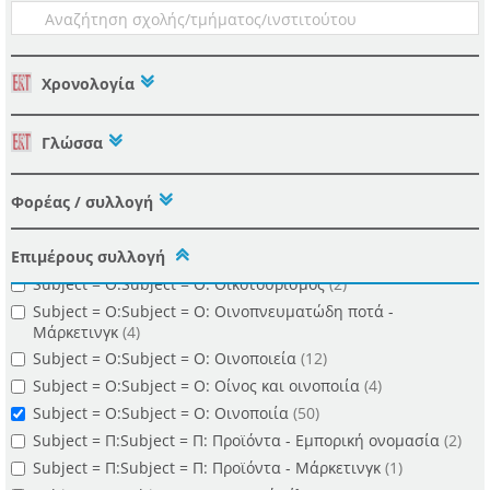
Subject = Γ:Subject = Γ: Γλώσσες προγραμματισμού
(Ηλεκτρονικοί Υπολογιστές)
(1)
Subject = Γ:Subject = Γ: Γαλακτοκομικά προϊόντα
(1)
Χρονολογία
Subject = Η:Subject = Η: Ηλεκτρονικό εμπόριο
(1)
Subject = I:Subject = I: ISO 9001 Standard-Greece
(1)
Γλώσσα
Subject = Κ:Subject = Κ: Καταναλωτική συμπεριφορά
(1)
Subject = Κ:Subject = Κ: Κρόκος (Φυτό) - Ελλάδα
(1)
Φορέας / συλλογή
Subject = Λ:Subject = Λ: Λογισμικό εφαρμογών - Ανάπτυξη
(1)
Subject = Μ:Subject = Μ: Μάρκετινγκ
(5)
Επιμέρους συλλογή
Subject = Μ:Subject = Μ: Μικρομεσαίες επιχειρήσεις
(1)
Subject = Ο:Subject = Ο: Οικοτουρισμός
(2)
Subject = Ο:Subject = Ο: Οινοπνευματώδη ποτά -
Μάρκετινγκ
(4)
Subject = Ο:Subject = Ο: Οινοποιεία
(12)
Subject = Ο:Subject = Ο: Οίνος και οινοποιία
(4)
Subject = Ο:Subject = Ο: Οινοποιία
(50)
Subject = Π:Subject = Π: Προϊόντα - Εμπορική ονομασία
(2)
Subject = Π:Subject = Π: Προϊόντα - Μάρκετινγκ
(1)