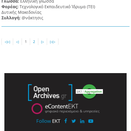
Γλώσσα:
Ελληνική γλώσσα
Φορέας:
Τεχνολογικό Εκπαιδευτικό Ίδρυμα (ΤΕΙ)
Δυτικής Μακεδονίας
Συλλογή:
@νάκτησις
◁◁
◁
1
2
▷
▷▷
Follow
EKT