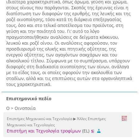
ιδιαίτερα χαρακτηριστικά, όπως άρωμα, γεύση και χρώμα,
στους οίνους που παράγονται. Σκοπός της έρευνας είναι η
διαπίστωση των διαφορών της ερυθρής, της λευκής και της
ροζέ οινοποίησης, τόσο κατά τη διάρκεια επεξεργασίας
τους, όσο και στο τελικό αποτέλεσμα του προϊόντος, στη
γεύση και την ποιότητά του. Γι’ αυτό το λόγο
πραγματοποιήθηκαν αναλύσεις σε δείγματα κόκκινου,
λευκού και ροζέ οίνου. Οι αναλύσεις αφορούσαν, τον
προσδιορισμό της ολικής και πτητικής οξύτητας, της
ενεργού οξύτητας, των αγαγόντων σακχάρων και του
αλκοολικού τίτλου. Σύμφωνα με το συμπέρασμα, υπάρχουν
διαφορές στη διαδικασία οινοποίησης των οίνων, ανάλογα
με το είδος τους, οι οποίες αφορούν την ακολουθία των
σταδίων, αλλά και τις επιπτώσεις αυτών στα οργανοληπτικά
τους χαρακτηριστικά.
Επιστημονικό πεδίο
Ο > Οινοποιία
Επιστήμες Μηχανικού και Τεχνολογία ▶ Άλλες Επιστήμες
Μηχανικού και Τεχνολογίες
Επιστήμη και Τεχνολογία τροφίμων
(EL)