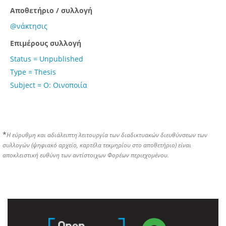
Αποθετήριο / συλλογή
@νάκτησις
Επιμέρους συλλογή
Status = Unpublished
Type = Thesis
Subject = Ο: Οινοποιία
*
Η εύρυθμη και αδιάλειπτη λειτουργία των διαδικτυακών διευθύνσεων των
συλλογών (ψηφιακό αρχείο, καρτέλα τεκμηρίου στο αποθετήριο) είναι
αποκλειστική ευθύνη των αντίστοιχων Φορέων περιεχομένου.