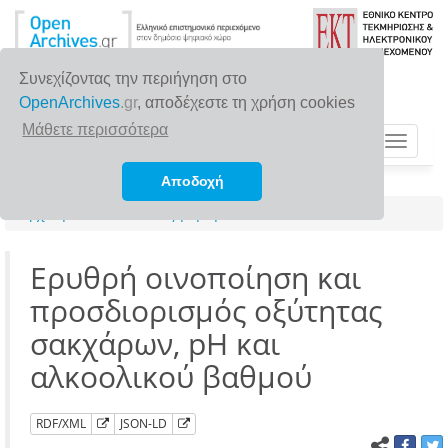
Συνεχίζοντας την περιήγηση στο
OpenArchives
.gr
, αποδέχεστε τη χρήση cookies
Μάθετε περισσότερα
Toggle
navigat
Αποδοχή
Αρχική σελίδα
Αναζήτηση
Ερυθρή οινοποίηση και
προσδιορισμός οξύτητας
σακχάρων, pH και
αλκοολικού βαθμού
RDF/XML
JSON-LD