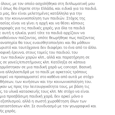
 όλους, με τον οποίο ασχολήθηκα στη διπλωματική μου
ί όπως θα έπρεπε στην Ελλάδα, και ειδικά για τα παιδιά.
α μας, δεν είναι μελετημένες κατάλληλα για την
αι την κοινωνικοποίηση των παιδιών. Στόχος της
σίας είναι να γίνει η αρχή και να θέσει κάποιες
γραφές για τις παιδικές χαρές, για όλα τα παιδιά
ε αυτή η ηλικία, γιατί τότε τα παιδιά αρχίζουν να
 μαθαίνουν παίζοντας, οπότε θεωρήθηκε πως παίζοντας
ς αναπηρία θα τους ευαισθητοποιήσει και θα μάθουν
ωριστό και ταυτόχρονα δεν διαφέρει το ένα από το άλλο.
φική έρευνα, στους τομείς του παιδιού, του
, των παιδικών χαρών κλπ., αλλά και παρατήρηση σε
ις σε γονείς/επιστήμονες κλπ. Κατέληξα σε κάποια
ρμόστηκαν σε μια παιδική χαρά ως concept. Βασική
 να αλληλοεπιδρά με το παιδί με αρκετούς τρόπους
 μπορεί να προσαρμοστεί στο καθένα από αυτά με στόχο
θήσεων, των κινήσεων και την κοινωνικοποίηση του.
ηκαν ως προς την λειτουργικότητα τους, με βάση τις
, τα υλικά κατασκευής τους κλπ. Με στόχο να είναι
 μια προσβάσιμη παιδική χαρά, δεν αρκεί μόνο ο
 εξοπλισμού, αλλά η σωστή χωροθέτηση όλων των
καταστάσεων κλπ. Σε συνδυασμό με τον γεωγραφικό και
κής χαράς.