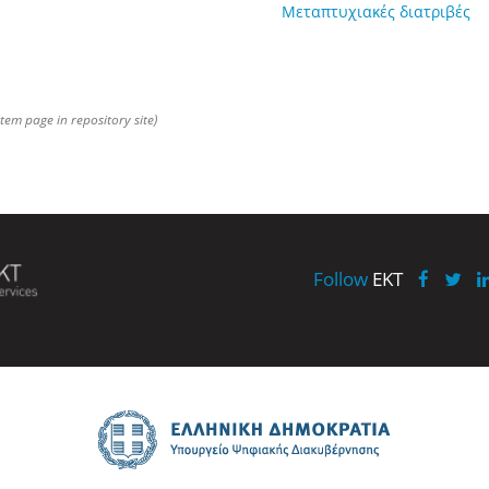
Μεταπτυχιακές διατριβές
item page in repository site)
Follow
EKT