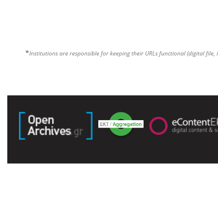
*
Institutions are responsible for keeping their URLs functional (digital file, 