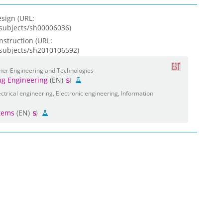
esign (URL:
s/subjects/sh00006036)
struction (URL:
s/subjects/sh2010106592)
her Engineering and Technologies
ng Engineering
(EN)
trical engineering, Electronic engineering, Information
tems
(EN)