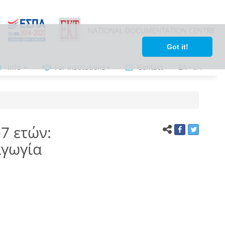
Got it!
Info
For institutions
Contact
ΕΛ
•
ΕΝ
7 ετών:
αγωγία