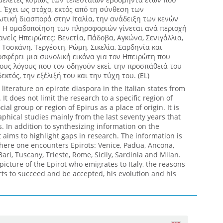
. Έχει ως στόχο, εκτός από τη σύνθεση των
τική διασπορά στην Ιταλία, την ανάδειξη των κενών
 Η ομαδοποίηση των πληροφοριών γίνεται ανά περιοχή
ανείς Ηπειρώτες: Βενετία, Πάδοβα, Αγκώνα, Σενιγάλλια,
Τοσκάνη, Τεργέστη, Ρώμη, Σικελία, Σαρδηνία και
σφέρει μια συνολική εικόνα για τον Ηπειρώτη που
τους λόγους που τον οδηγούν εκεί, την προσπάθειά του
εκτός, την εξέλιξή του και την τύχη του. (EL)
 literature on epirote diaspora in the Italian states from
 It does not limit the research to a specific region of
ocial group or region of Epirus as a place of origin. It is
aphical studies mainly from the last seventy years that
. In addition to synthesizing information on the
 it aims to highlight gaps in research. The information is
where one encounters Epirots: Venice, Padua, Ancona,
 Bari, Tuscany, Trieste, Rome, Sicily, Sardinia and Milan.
picture of the Epirot who emigrates to Italy, the reasons
orts to succeed and be accepted, his evolution and his