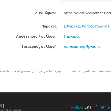
Δικαιώματα
https://creativecommons.org
Πάροχος
Εθνικό και Καποδιστριακό 
Αποθετήριο / συλλογή
Πέργαμος
Επιμέρους συλλογή
Διπλωματική Εργασία
ων συλλογών (ψηφιακό αρχείο, καρτέλα τεκμηρίου στο αποθετήριο) είναι αποκλειστ
Follow
EKT