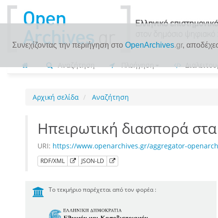
Συνεχίζοντας την περιήγηση στο
OpenArchives
.gr
, αποδέχε
Αναζήτηση
Πλοήγηση
Διαλειτου
Αρχική σελίδα
Αναζήτηση
Hπειρωτική διασπορά στα ι
URI:
https://www.openarchives.gr/aggregator-openar
RDF/XML
JSON-LD
Το τεκμήριο παρέχεται από τον φορέα :