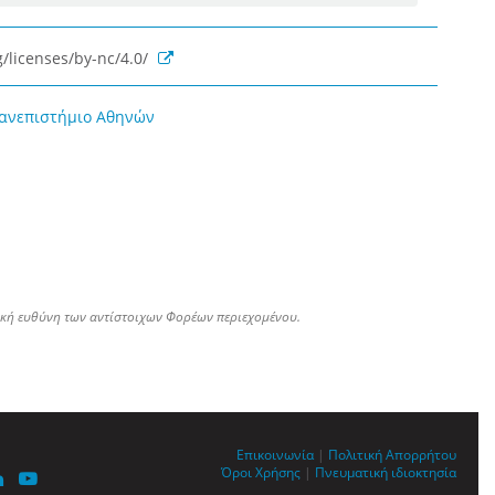
/licenses/by-nc/4.0/
Πανεπιστήμιο Αθηνών
ική ευθύνη των αντίστοιχων Φορέων περιεχομένου.
Επικοινωνία
|
Πολιτική Απορρήτου
Όροι Χρήσης
|
Πνευματική ιδιοκτησία