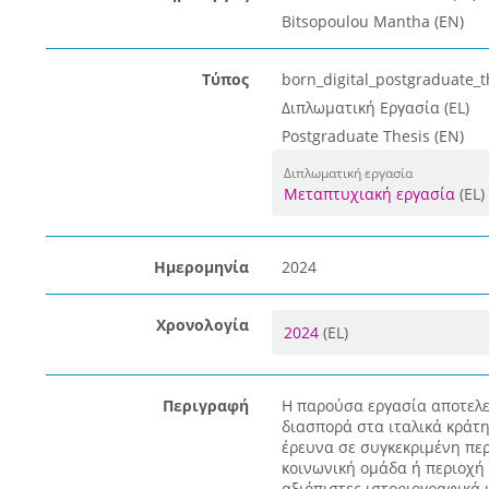
Bitsopoulou Mantha (EN)
Τύπος
born_digital_postgraduate_t
Διπλωματική Εργασία (EL)
Postgraduate Thesis (EN)
Διπλωματική εργασία
Μεταπτυχιακή εργασία
(EL)
Ημερομηνία
2024
Χρονολογία
2024
(EL)
Περιγραφή
Η παρούσα εργασία αποτελε
διασπορά στα ιταλικά κράτη
έρευνα σε συγκεκριμένη περι
κοινωνική ομάδα ή περιοχή 
αξιόπιστες ιστοριογραφικά