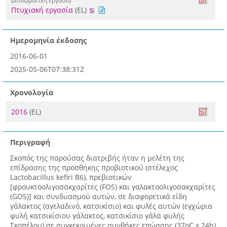
Διπλωματική εργασία
Πτυχιακή εργασία
(EL)
Ημερομηνία έκδοσης
2016-06-01
2025-05-06T07:38:31Z
Χρονολογία
2016
(EL)
Περιγραφή
Σκοπός της παρούσας διατριβής ήταν η μελέτη της
επίδρασης της προσθήκης προβιοτικού (στέλεχος
Lactobacillus kefiri B6), πρεβιοτικών
[φρουκτοολιγοσακχαρίτες (FOS) και γαλακτοoλιγοσακχαρίτες
(GOS)] και συνδυασμού αυτών, σε διαφορετικά είδη
γάλακτος (αγελαδινό, κατσικίσιο) και φυλές αυτών (εγχώρια
φυλή κατσικίσιου γάλακτος, κατσικίσιο γάλα φυλής
Σκοπέλου) σε συγκεκριμένες συνθήκες επώασης (37οC x 24h)