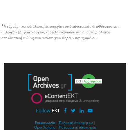
*
Η εύρυθμη και αδιάλειπτη λειτουργία των διαδικτυακών διευθύνσεων των
συλλογών (ψηφιακό αρχείο, καρτέλα τεκμηρίου στο αποθετήριο) είναι
αποκλειστική ευθύνη των αντίστοιχων Φορέων περιεχομένου.
Follow
EKT
Επικοινωνία
|
Πολιτική Απορρήτου
|
Όροι Χρήσης
|
Πνευματική ιδιοκτησία