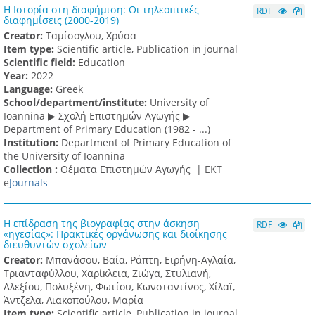
Η Ιστορία στη διαφήμιση: Οι τηλεοπτικές
RDF
διαφημίσεις (2000-2019)
Creator:
Ταμίσογλου, Χρύσα
Item type:
Scientific article, Publication in journal
Scientific field:
Education
Υear:
2022
Language:
Greek
School/department/institute:
University of
Ioannina ▶ Σχολή Επιστημών Αγωγής ▶
Department of Primary Education (1982 - ...)
Institution:
Department of Primary Education of
the University of Ioannina
Collection :
Θέματα Επιστημών Αγωγής |
ΕΚΤ
e
Journals
Η επίδραση της βιογραφίας στην άσκηση
RDF
«ηγεσίας»: Πρακτικές οργάνωσης και διοίκησης
διευθυντών σχολείων
Creator:
Μπανάσου, Βαΐα, Ράπτη, Ειρήνη-Αγλαΐα,
Τριανταφύλλου, Χαρίκλεια, Ζιώγα, Στυλιανή,
Αλεξίου, Πολυξένη, Φωτίου, Κωνσταντίνος, Χίλαϊ,
Άντζελα, Λιακοπούλου, Μαρία
Item type:
Scientific article, Publication in journal