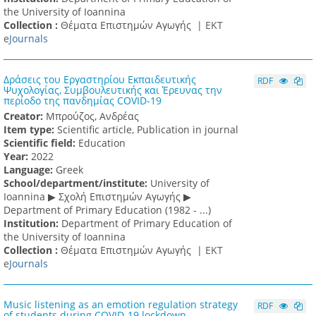
the University of Ioannina
Collection :
Θέματα Επιστημών Αγωγής |
ΕΚΤ
e
Journals
Δράσεις του Εργαστηρίου Εκπαιδευτικής
RDF
Ψυχολογίας, Συμβουλευτικής και Έρευνας την
περίοδο της πανδημίας COVID-19
Creator:
Μπρούζος, Ανδρέας
Item type:
Scientific article, Publication in journal
Scientific field:
Education
Υear:
2022
Language:
Greek
School/department/institute:
University of
Ioannina ▶ Σχολή Επιστημών Αγωγής ▶
Department of Primary Education (1982 - ...)
Institution:
Department of Primary Education of
the University of Ioannina
Collection :
Θέματα Επιστημών Αγωγής |
ΕΚΤ
e
Journals
Music listening as an emotion regulation strategy
RDF
of students during COVID-19 lockdown