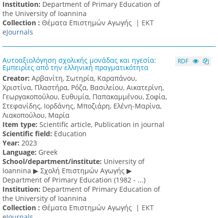
Institution:
Department of Primary Education of
the University of Ioannina
Collection :
Θέματα Επιστημών Αγωγής |
ΕΚΤ
e
Journals
Αυτοαξιολόγηση σχολικής μονάδας και ηγεσία:
RDF
Εμπειρίες από την ελληνική πραγματικότητα
Creator:
Αρβανίτη, Σωτηρία, Καραπάνου,
Χριστίνα, Πλαστήρα, Ρόζα, Βασιλείου, Αικατερίνη,
Γεωργακοπούλου, Ευθυμία, Παπακαμμένου, Σοφία,
Στεφανίδης, Ιορδάνης, Μποζιάρη, Ελένη-Μαρίνα,
Λιακοπούλου, Μαρία
Item type:
Scientific article, Publication in journal
Scientific field:
Education
Υear:
2023
Language:
Greek
School/department/institute:
University of
Ioannina ▶ Σχολή Επιστημών Αγωγής ▶
Department of Primary Education (1982 - ...)
Institution:
Department of Primary Education of
the University of Ioannina
Collection :
Θέματα Επιστημών Αγωγής |
ΕΚΤ
e
Journals