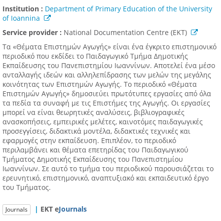
Institution :
Department of Primary Education of the University
of Ioannina
Service provider :
National Documentation Centre (EKT)
Τα «Θέματα Επιστημών Αγωγής» είναι ένα έγκριτο επιστημονικό
περιοδικό που εκδίδει το Παιδαγωγικό Τμήμα Δημοτικής
Εκπαίδευσης του Πανεπιστημίου Ιωαννίνων. Αποτελεί ένα μέσο
ανταλλαγής ιδεών και αλληλεπίδρασης των μελών της μεγάλης
κοινότητας των Επιστημών Αγωγής. Το περιοδικό «Θέματα
Επιστημών Αγωγής» δημοσιεύει πρωτότυπες εργασίες από όλα
τα πεδία τα συναφή με τις Επιστήμες της Αγωγής. Οι εργασίες
μπορεί να είναι θεωρητικές αναλύσεις, βιβλιογραφικές
ανασκοπήσεις, εμπειρικές μελέτες, καινοτόμες παιδαγωγικές
προσεγγίσεις, διδακτικά μοντέλα, διδακτικές τεχνικές και
εφαρμογές στην εκπαίδευση. Επιπλέον, το περιοδικό
περιλαμβάνει και θέματα επετηρίδας του Παιδαγωγικού
Τμήματος Δημοτικής Εκπαίδευσης του Πανεπιστημίου
Ιωαννίνων. Σε αυτό το τμήμα του περιοδικού παρουσιάζεται το
ερευνητικό, επιστημονικό, αναπτυξιακό και εκπαιδευτικό έργο
του Τμήματος.
|
ΕΚΤ e
Journals
Journals