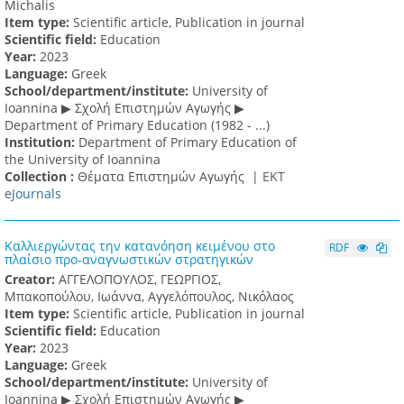
Michalis
Item type:
Scientific article, Publication in journal
Scientific field:
Education
Υear:
2023
Language:
Greek
School/department/institute:
University of
Ioannina ▶ Σχολή Επιστημών Αγωγής ▶
Department of Primary Education (1982 - ...)
Institution:
Department of Primary Education of
the University of Ioannina
Collection :
Θέματα Επιστημών Αγωγής |
ΕΚΤ
e
Journals
Καλλιεργώντας την κατανόηση κειμένου στο
RDF
πλαίσιο προ-αναγνωστικών στρατηγικών
Creator:
ΑΓΓΕΛΟΠΟΥΛΟΣ, ΓΕΩΡΓΙΟΣ,
Μπακοπούλου, Ιωάννα, Αγγελόπουλος, Νικόλαος
Item type:
Scientific article, Publication in journal
Scientific field:
Education
Υear:
2023
Language:
Greek
School/department/institute:
University of
Ioannina ▶ Σχολή Επιστημών Αγωγής ▶