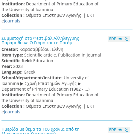
Institution:
Department of Primary Education of
the University of Ioannina
Collection :
Θέματα Επιστημών Αγωγής |
ΕΚΤ
e
Journals
Συμμετοχή στο Φεστιβάλ Αλληλεγγύης
RDF
Παραμυθιών: Ο Γιόμο και το Ποτάμι
Creator:
Καρασαββίδου, Ελένη
Item type:
Scientific article, Publication in journal
Scientific field:
Education
Υear:
2023
Language:
Greek
School/department/institute:
University of
Ioannina ▶ Σχολή Επιστημών Αγωγής ▶
Department of Primary Education (1982 - ...)
Institution:
Department of Primary Education of
the University of Ioannina
Collection :
Θέματα Επιστημών Αγωγής |
ΕΚΤ
e
Journals
Ημερίδα με θέμα τα 100 χρόνια από τη
RDF
Μικρασιατική Καταστροφή