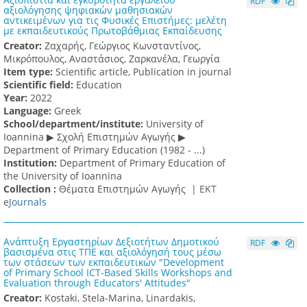
RDF
αξιολόγησης ψηφιακών μαθησιακών
αντικειμένων για τις Φυσικές Επιστήμες: μελέτη
με εκπαιδευτικούς Πρωτοβάθμιας Εκπαίδευσης
Creator:
Ζαχαρής, Γεώργιος Kωνσταντίνος,
Μικρόπουλος, Αναστάσιος, Ζαρκανέλα, Γεωργία
Item type:
Scientific article, Publication in journal
Scientific field:
Education
Υear:
2022
Language:
Greek
School/department/institute:
University of
Ioannina ▶ Σχολή Επιστημών Αγωγής ▶
Department of Primary Education (1982 - ...)
Institution:
Department of Primary Education of
the University of Ioannina
Collection :
Θέματα Επιστημών Αγωγής |
ΕΚΤ
e
Journals
Ανάπτυξη Εργαστηρίων Δεξιοτήτων Δημοτικού
RDF
βασισμένα στις ΤΠΕ και αξιολόγησή τους μέσω
των στάσεων των εκπαιδευτικών "Development
of Primary School ICT-Based Skills Workshops and
Evaluation through Educators' Attitudes"
Creator:
Kostaki, Stela-Marina, Linardakis,