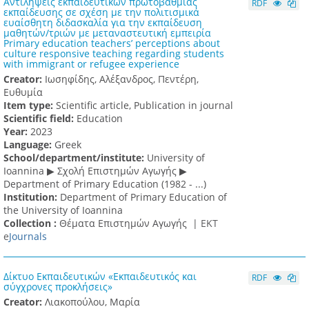
Αντιλήψεις εκπαιδευτικών πρωτοβάθμιας
RDF
εκπαίδευσης σε σχέση με την πολιτισμικά
ευαίσθητη διδασκαλία για την εκπαίδευση
μαθητών/τριών με μεταναστευτική εμπειρία
Primary education teachers’ perceptions about
culture responsive teaching regarding students
with immigrant or refugee experience
Creator:
Ιωσηφίδης, Αλέξανδρος, Πεντέρη,
Ευθυμία
Item type:
Scientific article, Publication in journal
Scientific field:
Education
Υear:
2023
Language:
Greek
School/department/institute:
University of
Ioannina ▶ Σχολή Επιστημών Αγωγής ▶
Department of Primary Education (1982 - ...)
Institution:
Department of Primary Education of
the University of Ioannina
Collection :
Θέματα Επιστημών Αγωγής |
ΕΚΤ
e
Journals
Δίκτυο Εκπαιδευτικών «Εκπαιδευτικός και
RDF
σύγχρονες προκλήσεις»
Creator:
Λιακοπούλου, Μαρία