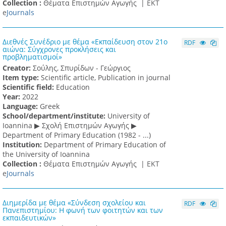
Collection :
Θέματα Επιστημών Αγωγής |
ΕΚΤ
e
Journals
Διεθνές Συνέδριο με θέμα «Εκπαίδευση στον 21ο
RDF
αιώνα: Σύγχρονες προκλήσεις και
προβληματισμοί»
Creator:
Σούλης, Σπυρίδων - Γεώργιος
Item type:
Scientific article, Publication in journal
Scientific field:
Education
Υear:
2022
Language:
Greek
School/department/institute:
University of
Ioannina ▶ Σχολή Επιστημών Αγωγής ▶
Department of Primary Education (1982 - ...)
Institution:
Department of Primary Education of
the University of Ioannina
Collection :
Θέματα Επιστημών Αγωγής |
ΕΚΤ
e
Journals
Διημερίδα με θέμα «Σύνδεση σχολείου και
RDF
Πανεπιστημίου: Η φωνή των φοιτητών και των
εκπαιδευτικών»