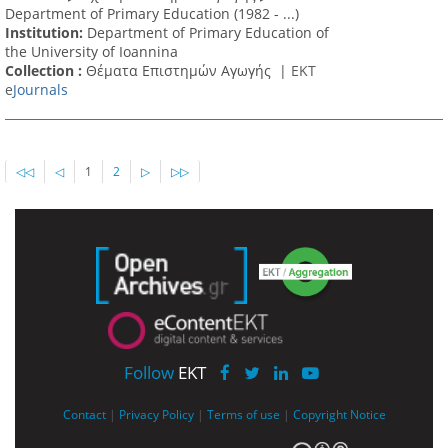
Department of Primary Education (1982 - ...)
Institution:
Department of Primary Education of
the University of Ioannina
Collection :
Θέματα Επιστημών Αγωγής |
ΕΚΤ
e
Journals
◁◁
◁
1
2
▷
▷▷
Follow
EKT
Contact
|
Privacy Policy
|
Terms of use
|
Copyright Notice