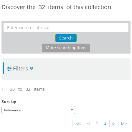
Discover the
32 items
of this collection
Search
More search options
Filters
1 - 30 to 32 items
Sort by
Relevance
◁◁
◁
1
2
▷
▷▷