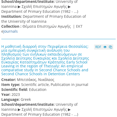
School/department/institute:
University of
Ioannina ▶ Σχολή Επιστημών Αγωγής ▶
Department of Primary Education (1982 - ...)
Institution:
Department of Primary Education of
the University of Ioannina
Collection :
Θέματα Επιστημών Αγωγής |
ΕΚΤ
e
Journals
Η μαθητική διαρροή στην Περιφέρεια Θεσσαλίας:
RDF
μία εμπειρική συγκριτική ανάλυση του
πληθυσμού των ενήλικων εκπαιδευόμενων σε
Σχολεία Δεύτερης Ευκαιρίας και Σχολεία Δεύτερης
Ευκαιρίας Καταστημάτων Κράτησης Early School
Leaving in the region of Thessaly: An empirical
comparative study in Second Chance Schools and
Second Chance Schools in Detention Centers
Creator:
Μπιτσάκος, Νικόλαος
Item type:
Scientific article, Publication in journal
Scientific field:
Education
Υear:
2023
Language:
Greek
School/department/institute:
University of
Ioannina ▶ Σχολή Επιστημών Αγωγής ▶
Department of Primary Education (1982 - ...)