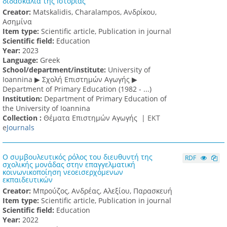
διδασκαλία της Ιστορίας
Creator:
Matskalidis, Charalampos, Ανδρίκου,
Ασημίνα
Item type:
Scientific article, Publication in journal
Scientific field:
Education
Υear:
2023
Language:
Greek
School/department/institute:
University of
Ioannina ▶ Σχολή Επιστημών Αγωγής ▶
Department of Primary Education (1982 - ...)
Institution:
Department of Primary Education of
the University of Ioannina
Collection :
Θέματα Επιστημών Αγωγής |
ΕΚΤ
e
Journals
Ο συμβουλευτικός ρόλος του διευθυντή της
RDF
σχολικής μονάδας στην επαγγελματική
κοινωνικοποίηση νεοεισερχόμενων
εκπαιδευτικών
Creator:
Μπρούζος, Ανδρέας, Αλεξίου, Παρασκευή
Item type:
Scientific article, Publication in journal
Scientific field:
Education
Υear:
2022