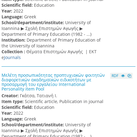
Scientific field:
Education
Υear:
2022
Language:
Greek
School/department/institute:
University of
Ioannina ▶ Σχολή Επιστημών Αγωγής ▶
Department of Primary Education (1982 - ...)
Institution:
Department of Primary Education of
the University of Ioannina
Collection :
Θέματα Επιστημών Αγωγής |
ΕΚΤ
e
Journals
Μελέτη προσωπικότητας προπτυχιακών φοιτητών
RDF
διαφορετικών ακαδημαϊκών ειδικοτήτων με
προσαρμογή του εργαλείου International
Personality item Pool
Creator:
Γκάτσα, Τατιανή Ι.
Item type:
Scientific article, Publication in journal
Scientific field:
Education
Υear:
2022
Language:
Greek
School/department/institute:
University of
Ioannina ▶ Σχολή Επιστημών Αγωγής ▶
Department of Primary Education (1982 - ...)