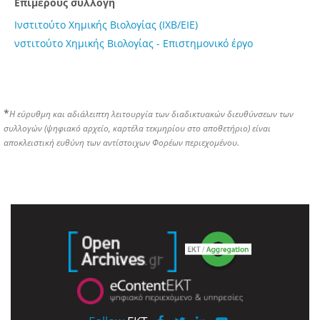
Επιμέρους συλλογή
Ινστιτούτο Χημικής Βιολογίας (ΙΧΒ/ΕΙΕ)
νστιτούτο Χημικής Βιολογίας - Επιστημονικό έργο
*
Η εύρυθμη και αδιάλειπτη λειτουργία των διαδικτυακών διευθύνσεων των
συλλογών (ψηφιακό αρχείο, καρτέλα τεκμηρίου στο αποθετήριο) είναι
αποκλειστική ευθύνη των αντίστοιχων Φορέων περιεχομένου.