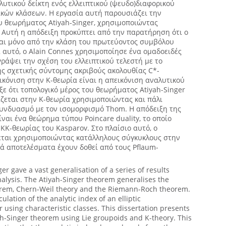
λυτικού δείκτη ενός ελλειπτικού (ψευδο)διαφορικού
ικών κλάσεων. Η εργασία αυτή παρουσιάζει την
υ θεωρήματος Atiyah-Singer, χρησιμοποιώντας
. Αυτή η απόδειξη προκύπτει από την παρατήρηση ότι ο
ται μόνο από την κλάση του πρωτεύοντος συμβόλου
 αυτό, ο Alain Connes χρησιμοποίησε ένα ομαδοειδές
άψει την σχέση του ελλειπτικού τελεστή με το
ς σχετικής σύντομης ακριβούς ακολουθίας C*-
κόνιση στην Κ-θεωρία είναι η απεικόνιση αναλυτικού
ιξε ότι τοπολογικό μέρος του θεωρήματος Atiyah-Singer
ράζεται στην Κ-θεωρία χρησιμοποιώντας και πάλι
συνδυασμό με τον ισομορφισμό Thom. Η απόδειξη της
ίναι ένα θεώρημα τύπου Poincare duality, το οποίο
 ΚΚ-θεωρίας του Kasparov. Στο πλαίσιο αυτό, ο
νεται χρησιμοποιώντας κατάλληλους σύγκυκλους στην
ά αποτελέσματα έχουν δοθεί από τους Pflaum-
er gave a vast generalisation of a series of results
alysis. The Atiyah-Singer theorem generalises the
orem, Chern-Weil theory and the Riemann-Roch theorem.
culation of the analytic index of an elliptic
r using characteristic classes. This dissertation presents
ah-Singer theorem using Lie groupoids and K-theory. This