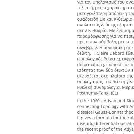
για τον υπολογισμό του ανα
τελεστή, μέσω χαρακτηριστ
μεταγενέστερη απόδειξη το
ομαδοειδή Lie και Κ-θεωρία
αναλυτικός δείκτης εξαρτά
στην Κ-θεωρία. Με έναυσμα
παραμόρφωσης για να περιγρ
πρωτεύον σύμβολο, μέσω τη
αλγεβρών. Η συνοριακή απει
δείκτη. Η Claire Debord έδε
(τοπολογικός δείκτης), εκφ
deformation groupoids σε 
ισότητας των δύο δεικτών ε
εκφράζεται στο πλαίσιο της
υπολογισμός του δείκτη γί
κυκλική συνομολογία. Μερικ
Posthuma-Tang. (EL)
In the 1960s, Atiyah and Sing
connecting Topology with An
classical Gauss-Bonnet the
It gives a formula for the cal
(pseudo)differential operato
the recent proof of the Atiy