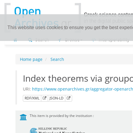
This website uses cookies to ensure you get the best exper
Search
Browse
Interoperability
Home page
Search
Index theorems via groupo
URI:
https://www.openarchives.gr/aggregator-openar
RDF/XML
JSON-LD
This item is provided by the institution :