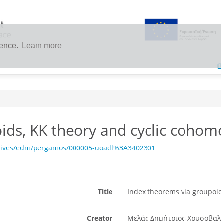
ience.
Learn more
ids, KK theory and cyclic cohom
chives/edm/pergamos/000005-uoadl%3A3402301
Title
Index theorems via groupoid
Creator
Μελάς Δημήτριος-Χρυσοβαλά