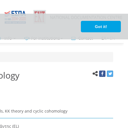
Got it!
Info
For institutions
Contact
ΕΛ
•
ΕΝ
ology
s, KK theory and cyclic cohomology
ντης (EL)