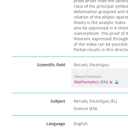
proof arises from the observ
class of the principal symbo
deformation groupoid and it
relation of the elliptic oper
theory is the analytic index
also be expressed in K-the
isomorphism. The proof of th
theorem, expressed through 
of the index can be possible
Partial results in this dire
Scientific field
Θετικές Επιστήμες
Natural Sciences
Mathematics
(EN)
Subject
Θετικές Επιστήμες (EL)
Science (EN)
Language
English