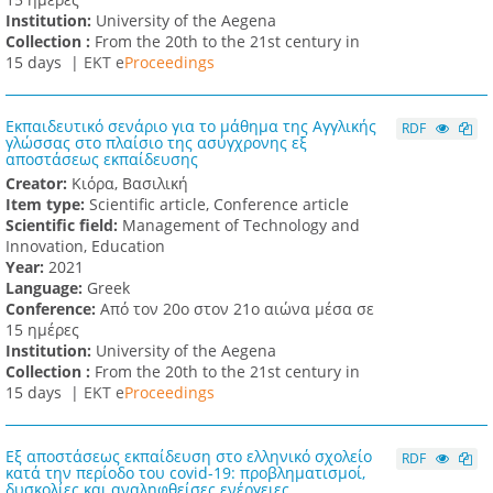
Institution:
University of the Aegena
Collection :
From the 20th to the 21st century in
15 days |
ΕΚΤ e
Proceedings
Εκπαιδευτικό σενάριο για το μάθημα της Αγγλικής
RDF
γλώσσας στο πλαίσιο της ασύγχρονης εξ
αποστάσεως εκπαίδευσης
Creator:
Κιόρα, Βασιλική
Item type:
Scientific article, Conference article
Scientific field:
Management of Technology and
Innovation, Education
Υear:
2021
Language:
Greek
Conference:
Από τον 20ο στον 21ο αιώνα μέσα σε
15 ημέρες
Institution:
University of the Aegena
Collection :
From the 20th to the 21st century in
15 days |
ΕΚΤ e
Proceedings
Εξ αποστάσεως εκπαίδευση στο ελληνικό σχολείο
RDF
κατά την περίοδο του covid-19: προβληματισμοί,
δυσκολίες και αναληφθείσες ενέργειες