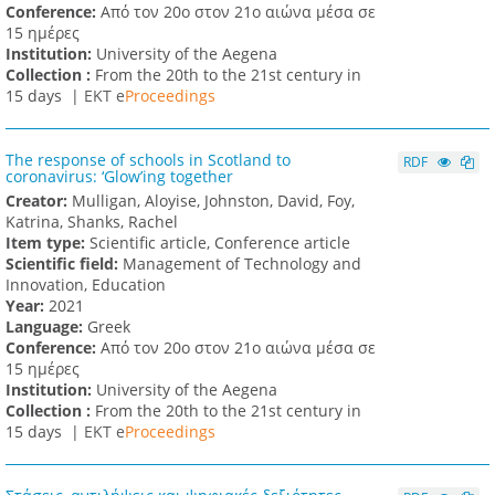
Conference:
Από τον 20ο στον 21ο αιώνα μέσα σε
15 ημέρες
Institution:
University of the Aegena
Collection :
From the 20th to the 21st century in
15 days |
ΕΚΤ e
Proceedings
The response of schools in Scotland to
RDF
coronavirus: ‘Glow’ing together
Creator:
Mulligan, Aloyise, Johnston, David, Foy,
Katrina, Shanks, Rachel
Item type:
Scientific article, Conference article
Scientific field:
Management of Technology and
Innovation, Education
Υear:
2021
Language:
Greek
Conference:
Από τον 20ο στον 21ο αιώνα μέσα σε
15 ημέρες
Institution:
University of the Aegena
Collection :
From the 20th to the 21st century in
15 days |
ΕΚΤ e
Proceedings