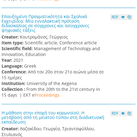
Επαυξημένη Πραγματικότητα και Σχολικά
RDF
Εγχειρίδια: Μία ενναλακτική πρόταση
διδασκαλίας σε σύγχρονες και ασύγχρονες
ψηφιακές τάξεις
Creator:
Κουτρομάνος, Γεώργιος
Item type:
Scientific article, Conference article
Scientific field:
Management of Technology and
Innovation, Education
Υear:
2021
Language:
Greek
Conference:
Από τον 20ο στον 21ο αιώνα μέσα σε
15 ημέρες
Institution:
University of the Aegena
Collection :
From the 20th to the 21st century in
15 days |
ΕΚΤ e
Proceedings
Η μάθηση στην εποχή του κορωνοϊού: Η
RDF
μετάβαση από τη μεικτού τύπου στη διαδικτυακή
εκπαίδευση
Creator:
Λαζακίδου, Γεωργία, Τριανταφύλλου,
Στυλιανός