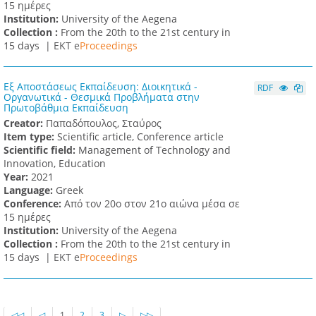
15 ημέρες
Institution:
University of the Aegena
Collection :
From the 20th to the 21st century in
15 days |
ΕΚΤ e
Proceedings
Εξ Αποστάσεως Εκπαίδευση: Διοικητικά -
RDF
Οργανωτικά - Θεσμικά Προβλήματα στην
Πρωτοβάθμια Εκπαίδευση
Creator:
Παπαδόπουλος, Σταύρος
Item type:
Scientific article, Conference article
Scientific field:
Management of Technology and
Innovation, Education
Υear:
2021
Language:
Greek
Conference:
Από τον 20ο στον 21ο αιώνα μέσα σε
15 ημέρες
Institution:
University of the Aegena
Collection :
From the 20th to the 21st century in
15 days |
ΕΚΤ e
Proceedings
◁◁
◁
1
2
3
▷
▷▷