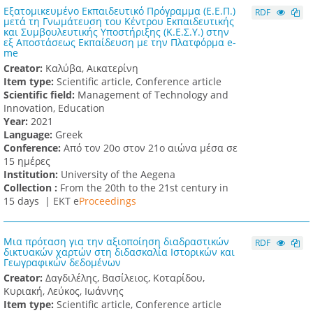
Εξατομικευμένο Εκπαιδευτικό Πρόγραμμα (Ε.Ε.Π.)
RDF
μετά τη Γνωμάτευση του Κέντρου Εκπαιδευτικής
και Συμβουλευτικής Υποστήριξης (Κ.Ε.Σ.Υ.) στην
εξ Αποστάσεως Εκπαίδευση με την Πλατφόρμα e-
me
Creator:
Καλύβα, Αικατερίνη
Item type:
Scientific article, Conference article
Scientific field:
Management of Technology and
Innovation, Education
Υear:
2021
Language:
Greek
Conference:
Από τον 20ο στον 21ο αιώνα μέσα σε
15 ημέρες
Institution:
University of the Aegena
Collection :
From the 20th to the 21st century in
15 days |
ΕΚΤ e
Proceedings
Μια πρόταση για την αξιοποίηση διαδραστικών
RDF
δικτυακών χαρτών στη διδασκαλία Ιστορικών και
Γεωγραφικών δεδομένων
Creator:
Δαγδιλέλης, Βασίλειος, Κοταρίδου,
Κυριακή, Λεύκος, Ιωάννης
Item type:
Scientific article, Conference article