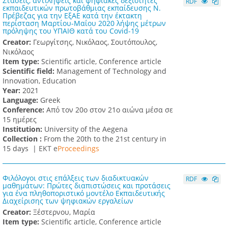
Στάσεις, αντιλήψεις και ψηφιακές δεξιότητες
RDF
εκπαιδευτικών πρωτοβάθμιας εκπαίδευσης Ν.
Πρέβεζας για την ΕξΑΕ κατά την έκτακτη
περίσταση Μαρτίου-Μαΐου 2020 λήψης μέτρων
πρόληψης του ΥΠΑΙΘ κατά του Covid-19
Creator:
Γεωργίτσης, Νικόλαος, Σουτόπουλος,
Νικόλαος
Item type:
Scientific article, Conference article
Scientific field:
Management of Technology and
Innovation, Education
Υear:
2021
Language:
Greek
Conference:
Από τον 20ο στον 21ο αιώνα μέσα σε
15 ημέρες
Institution:
University of the Aegena
Collection :
From the 20th to the 21st century in
15 days |
ΕΚΤ e
Proceedings
Φιλόλογοι στις επάλξεις των διαδικτυακών
RDF
μαθημάτων: Πρώτες διαπιστώσεις και προτάσεις
για ένα πληθοποριστικό μοντέλο Εκπαιδευτικής
Διαχείρισης των ψηφιακών εργαλείων
Creator:
Ξέστερνου, Μαρία
Item type:
Scientific article, Conference article