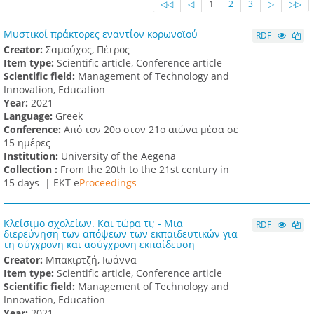
◁◁
◁
1
2
3
▷
▷▷
Μυστικοί πράκτορες εναντίον κορωνοϊού
RDF
Creator:
Σαμούχος, Πέτρος
Item type:
Scientific article, Conference article
Scientific field:
Management of Technology and
Innovation, Education
Υear:
2021
Language:
Greek
Conference:
Από τον 20ο στον 21ο αιώνα μέσα σε
15 ημέρες
Institution:
University of the Aegena
Collection :
From the 20th to the 21st century in
15 days |
ΕΚΤ e
Proceedings
Κλείσιμο σχολείων. Και τώρα τι; - Μια
RDF
διερεύνηση των απόψεων των εκπαιδευτικών για
τη σύγχρονη και ασύγχρονη εκπαίδευση
Creator:
Μπακιρτζή, Ιωάννα
Item type:
Scientific article, Conference article
Scientific field:
Management of Technology and
Innovation, Education
Υear:
2021