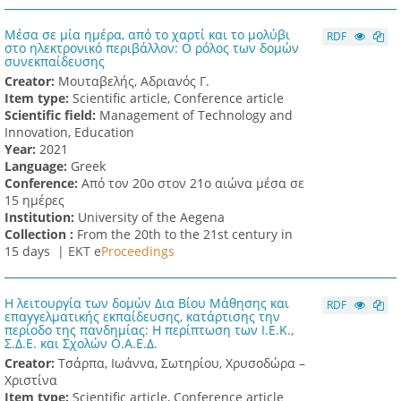
Μέσα σε μία ημέρα, από το χαρτί και το μολύβι
RDF
στο ηλεκτρονικό περιβάλλον: Ο ρόλος των δομών
συνεκπαίδευσης
Creator:
Μουταβελής, Αδριανός Γ.
Item type:
Scientific article, Conference article
Scientific field:
Management of Technology and
Innovation, Education
Υear:
2021
Language:
Greek
Conference:
Από τον 20ο στον 21ο αιώνα μέσα σε
15 ημέρες
Institution:
University of the Aegena
Collection :
From the 20th to the 21st century in
15 days |
ΕΚΤ e
Proceedings
Η λειτουργία των δομών Δια Βίου Μάθησης και
RDF
επαγγελματικής εκπαίδευσης, κατάρτισης την
περίοδο της πανδημίας: Η περίπτωση των Ι.Ε.Κ.,
Σ.Δ.Ε. και Σχολών Ο.Α.Ε.Δ.
Creator:
Τσάρπα, Ιωάννα, Σωτηρίου, Χρυσοδώρα –
Χριστίνα
Item type:
Scientific article, Conference article