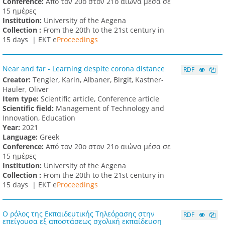
Conference:
Από τον 20ο στον 21ο αιώνα μέσα σε
15 ημέρες
Institution:
University of the Aegena
Collection :
From the 20th to the 21st century in
15 days |
ΕΚΤ e
Proceedings
Near and far - Learning despite corona distance
RDF
Creator:
Tengler, Karin, Albaner, Birgit, Kastner-
Hauler, Oliver
Item type:
Scientific article, Conference article
Scientific field:
Management of Technology and
Innovation, Education
Υear:
2021
Language:
Greek
Conference:
Από τον 20ο στον 21ο αιώνα μέσα σε
15 ημέρες
Institution:
University of the Aegena
Collection :
From the 20th to the 21st century in
15 days |
ΕΚΤ e
Proceedings
Ο ρόλος της Εκπαιδευτικής Τηλεόρασης στην
RDF
επείγουσα εξ αποστάσεως σχολική εκπαίδευση