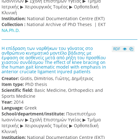
Ιωαννίνων ▶ Σχολή Επιστημών Υγείας ▶ Τμήμα
Ιατρικής ▶ Χειρουργικός Τομέας ▶ Ορθοπεδική
Κλινική
Institution:
National Documentation Centre (EKT)
Collection :
National Archive of PhD Theses |
ΕΚΤ
NA.Ph.D.
Η επίδραση των ναρθήκων του γόνατος στο
RDF
ανθρώπινο κινηματικό μοντέλο βάδισης με
έμφαση σε ασθενείς μετά από ρήξη του προσθίου
χιαστού συνδέσμου The effect of knee bracing on
the human gait kinematic model with emphasis in
anterior cruciate ligament injured patlents
Creator:
Giotis, Dimitrios, Γιώτης, Δημήτριος
Item type:
PhD thesis
Scientific field:
Basic Medicine, Orthopedics and
Sports Medicine
Υear:
2014
Language:
Greek
School/department/institute:
Πανεπιστήμιο
Ιωαννίνων ▶ Σχολή Επιστημών Υγείας ▶ Τμήμα
Ιατρικής ▶ Χειρουργικός Τομέας ▶ Ορθοπεδική
Κλινική
Institution:
National Documentation Centre (EKT)