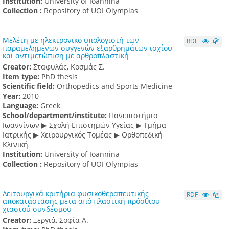
Institution:
University of Ioannina
Collection :
Repository of UOI Olympias
Μελέτη με ηλεκτρονικό υπολογιστή των
RDF
παραμελημένων συγγενών εξαρθρημάτων ισχίου
και αντιμετώπιση με αρθροπλαστική
Creator:
Σταφυλάς, Κοσμάς Σ.
Item type:
PhD thesis
Scientific field:
Orthopedics and Sports Medicine
Υear:
2010
Language:
Greek
School/department/institute:
Πανεπιστήμιο
Ιωαννίνων ▶ Σχολή Επιστημών Υγείας ▶ Τμήμα
Ιατρικής ▶ Χειρουργικός Τομέας ▶ Ορθοπεδική
Κλινική
Institution:
University of Ioannina
Collection :
Repository of UOI Olympias
Λειτουργικά κριτήρια φυσικοθεραπευτικής
RDF
αποκατάστασης μετά από πλαστική πρόσθιου
χιαστού συνδέσμου
Creator:
Ξεργιά, Σοφία Α.