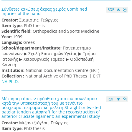
Σύνθετες κακώσεις άκρας χειρός Combined
RDF
injuries of the hand
Creator:
Σιαμισίης, Γεώργιος
Item type:
PhD thesis
Scientific field:
Orthopedics and Sports Medicine
Υear:
1999
Language:
Greek
School/department/institute:
Πανεπιστήμιο
Ιωαννίνων ▶ Σχολή Επιστημών Υγείας ▶ Τμήμα
Ιατρικής ▶ Χειρουργικός Τομέας ▶ Ορθοπεδική
Κλινική
Institution:
National Documentation Centre (EKT)
Collection :
National Archive of PhD Theses |
ΕΚΤ
NA.Ph.D.
Μέτρηση τάσεων πρόσθιου χιαστού συνδέσμου
RDF
κατά την υποκατάστασή του με τενόντιο
μόσχευμα: πειραματική μελέτη Straight or twisted
patelar tendon autograft for the reconstruction of
anterior cruciate ligament: an experimental study
Creator:
Μιζαντζιόγλου, Γεώργιος
Item type:
PhD thesis