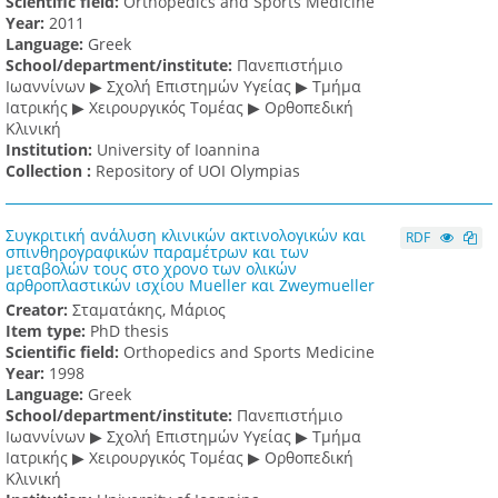
Scientific field:
Orthopedics and Sports Medicine
Υear:
2011
Language:
Greek
School/department/institute:
Πανεπιστήμιο
Ιωαννίνων ▶ Σχολή Επιστημών Υγείας ▶ Τμήμα
Ιατρικής ▶ Χειρουργικός Τομέας ▶ Ορθοπεδική
Κλινική
Institution:
University of Ioannina
Collection :
Repository of UOI Olympias
Συγκριτική ανάλυση κλινικών ακτινολογικών και
RDF
σπινθηρογραφικών παραμέτρων και των
μεταβολών τους στο χρονο των ολικών
αρθροπλαστικών ισχίου Mueller και Zweymueller
Creator:
Σταματάκης, Μάριος
Item type:
PhD thesis
Scientific field:
Orthopedics and Sports Medicine
Υear:
1998
Language:
Greek
School/department/institute:
Πανεπιστήμιο
Ιωαννίνων ▶ Σχολή Επιστημών Υγείας ▶ Τμήμα
Ιατρικής ▶ Χειρουργικός Τομέας ▶ Ορθοπεδική
Κλινική