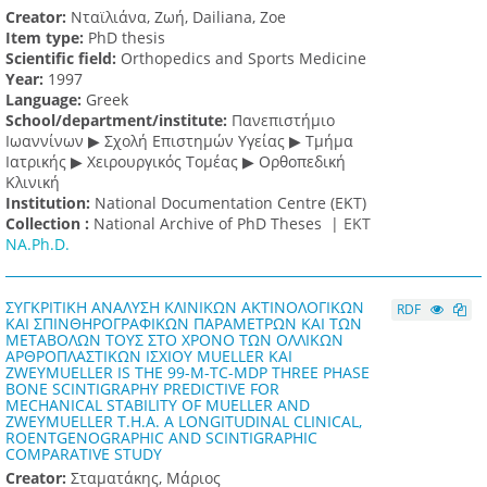
Creator:
Νταϊλιάνα, Ζωή, Dailiana, Zoe
Item type:
PhD thesis
Scientific field:
Orthopedics and Sports Medicine
Υear:
1997
Language:
Greek
School/department/institute:
Πανεπιστήμιο
Ιωαννίνων ▶ Σχολή Επιστημών Υγείας ▶ Τμήμα
Ιατρικής ▶ Χειρουργικός Τομέας ▶ Ορθοπεδική
Κλινική
Institution:
National Documentation Centre (EKT)
Collection :
National Archive of PhD Theses |
ΕΚΤ
NA.Ph.D.
ΣΥΓΚΡΙΤΙΚΗ ΑΝΑΛΥΣΗ ΚΛΙΝΙΚΩΝ ΑΚΤΙΝΟΛΟΓΙΚΩΝ
RDF
ΚΑΙ ΣΠΙΝΘΗΡΟΓΡΑΦΙΚΩΝ ΠΑΡΑΜΕΤΡΩΝ ΚΑΙ ΤΩΝ
ΜΕΤΑΒΟΛΩΝ ΤΟΥΣ ΣΤΟ ΧΡΟΝΟ ΤΩΝ ΟΛΛΙΚΩΝ
ΑΡΘΡΟΠΛΑΣΤΙΚΩΝ ΙΣΧΙΟΥ MUELLER ΚΑΙ
ZWEYMUELLER IS THE 99-M-TC-MDP THREE PHASE
BONE SCINTIGRAPHY PREDICTIVE FOR
MECHANICAL STABILITY OF MUELLER AND
ZWEYMUELLER T.H.A. A LONGITUDINAL CLINICAL,
ROENTGENOGRAPHIC AND SCINTIGRAPHIC
COMPARATIVE STUDY
Creator:
Σταματάκης, Μάριος