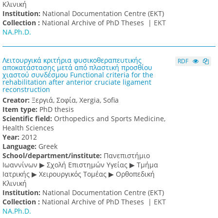
Κλινική
Institution:
National Documentation Centre (EKT)
Collection :
National Archive of PhD Theses |
ΕΚΤ
NA.Ph.D.
Λειτουργικά κριτήρια φυσικοθεραπευτικής
RDF
αποκατάστασης μετά από πλαστική προσθίου
χιαστού συνδέσμου Functional criteria for the
rehabilitation after anterior cruciate ligament
reconstruction
Creator:
Ξεργιά, Σοφία, Xergia, Sofia
Item type:
PhD thesis
Scientific field:
Orthopedics and Sports Medicine,
Health Sciences
Υear:
2012
Language:
Greek
School/department/institute:
Πανεπιστήμιο
Ιωαννίνων ▶ Σχολή Επιστημών Υγείας ▶ Τμήμα
Ιατρικής ▶ Χειρουργικός Τομέας ▶ Ορθοπεδική
Κλινική
Institution:
National Documentation Centre (EKT)
Collection :
National Archive of PhD Theses |
ΕΚΤ
NA.Ph.D.