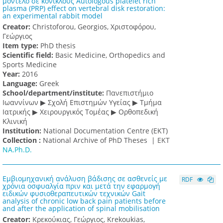
μοντέλο σε κόνικλους Autologous platelet rich
plasma (PRP) effect on vertebral disk restoration:
an experimental rabbit model
Creator:
Christoforou, Georgios, Χριστοφόρου,
Γεώργιος
Item type:
PhD thesis
Scientific field:
Basic Medicine, Orthopedics and
Sports Medicine
Υear:
2016
Language:
Greek
School/department/institute:
Πανεπιστήμιο
Ιωαννίνων ▶ Σχολή Επιστημών Υγείας ▶ Τμήμα
Ιατρικής ▶ Χειρουργικός Τομέας ▶ Ορθοπεδική
Κλινική
Institution:
National Documentation Centre (EKT)
Collection :
National Archive of PhD Theses |
ΕΚΤ
NA.Ph.D.
Εμβιομηχανική ανάλυση βάδισης σε ασθενείς με
RDF
χρόνια οσφυαλγία πριν και μετά την εφαρμογή
ειδικών φυσιοθεραπευτικών τεχνικών Gait
analysis of chronic low back pain patients before
and after the application of spinal mobilisation
Creator:
Κρεκούκιας, Γεώργιος, Krekoukias,