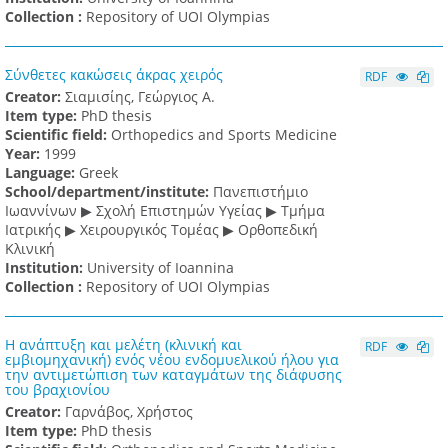
Collection :
Repository of UOI Olympias
Σύνθετες κακώσεις άκρας χειρός
RDF
Creator:
Σιαμισίης, Γεώργιος Α.
Item type:
PhD thesis
Scientific field:
Orthopedics and Sports Medicine
Υear:
1999
Language:
Greek
School/department/institute:
Πανεπιστήμιο
Ιωαννίνων ▶ Σχολή Επιστημών Υγείας ▶ Τμήμα
Ιατρικής ▶ Χειρουργικός Τομέας ▶ Ορθοπεδική
Κλινική
Institution:
University of Ioannina
Collection :
Repository of UOI Olympias
Η ανάπτυξη και μελέτη (κλινική και
RDF
εμβιομηχανική) ενός νέου ενδομυελικού ήλου για
την αντιμετώπιση των καταγμάτων της διάφυσης
του βραχιονίου
Creator:
Γαρνάβος, Χρήστος
Item type:
PhD thesis