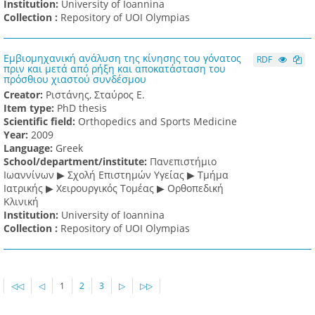
Institution:
University of Ioannina
Collection :
Repository of UOI Olympias
Εμβιομηχανική ανάλυση της κίνησης του γόνατος
RDF
πριν και μετά από ρήξη και αποκατάσταση του
πρόσθιου χιαστού συνδέσμου
Creator:
Ριστάνης, Σταύρος Ε.
Item type:
PhD thesis
Scientific field:
Orthopedics and Sports Medicine
Υear:
2009
Language:
Greek
School/department/institute:
Πανεπιστήμιο
Ιωαννίνων ▶ Σχολή Επιστημών Υγείας ▶ Τμήμα
Ιατρικής ▶ Χειρουργικός Τομέας ▶ Ορθοπεδική
Κλινική
Institution:
University of Ioannina
Collection :
Repository of UOI Olympias
◁◁
◁
1
2
3
▷
▷▷