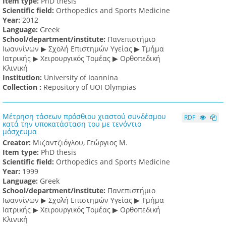
Item type:
PhD thesis
Scientific field:
Orthopedics and Sports Medicine
Υear:
2012
Language:
Greek
School/department/institute:
Πανεπιστήμιο
Ιωαννίνων ▶ Σχολή Επιστημών Υγείας ▶ Τμήμα
Ιατρικής ▶ Χειρουργικός Τομέας ▶ Ορθοπεδική
Κλινική
Institution:
University of Ioannina
Collection :
Repository of UOI Olympias
Μέτρηση τάσεων πρόσθιου χιαστού συνδέσμου
RDF
κατά την υποκατάσταση του με τενόντιο
μόσχευμα
Creator:
Μιζαντζιόγλου, Γεώργιος Μ.
Item type:
PhD thesis
Scientific field:
Orthopedics and Sports Medicine
Υear:
1999
Language:
Greek
School/department/institute:
Πανεπιστήμιο
Ιωαννίνων ▶ Σχολή Επιστημών Υγείας ▶ Τμήμα
Ιατρικής ▶ Χειρουργικός Τομέας ▶ Ορθοπεδική
Κλινική