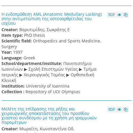
Η ενδοπρόθεση AML (Anatomic Medullary Locking)
RDF
στην αντιμετώπιση της οστεοαρθρίτιδας του
ισχύου
Creator:
Βαρυτιμίδης, Σωκράτης Ε
Item type:
PhD thesis
Scientific field:
Orthopedics and Sports Medicine,
Surgery
Υear:
1997
Language:
Greek
School/department/institute:
Πανεπιστήμιο
Ιωαννίνων ▶ Σχολή Επιστημών Υγείας ▶ Τμήμα
Ιατρικής ▶ Χειρουργικός Τομέας ▶ Ορθοπεδική
Κλινική
Institution:
University of Ioannina
Collection :
Repository of UOI Olympias
Μελέτη της επίδρασης της ρήξης και
RDF
χειρουργικής αποκατάστασης του προσθίου
χιαστού συνδέσμου με τη χρήση μη γραμμικών
παραμέτρων
Creator:
Μωραΐτη, Κωνσταντίνα Οδ.