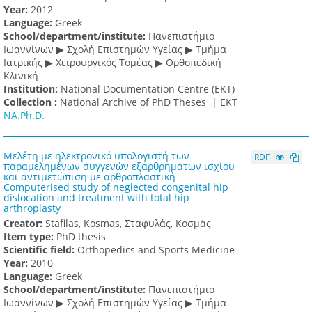
Υear:
2012
Language:
Greek
School/department/institute:
Πανεπιστήμιο
Ιωαννίνων ▶ Σχολή Επιστημών Υγείας ▶ Τμήμα
Ιατρικής ▶ Χειρουργικός Τομέας ▶ Ορθοπεδική
Κλινική
Institution:
National Documentation Centre (EKT)
Collection :
National Archive of PhD Theses |
ΕΚΤ
NA.Ph.D.
Μελέτη με ηλεκτρονικό υπολογιστή των
RDF
παραμελημένων συγγενών εξαρθρημάτων ισχίου
και αντιμετώπιση με αρθροπλαστική
Computerised study of neglected congenital hip
dislocation and treatment with total hip
arthroplasty
Creator:
Stafilas, Kosmas, Σταφυλάς, Κοσμάς
Item type:
PhD thesis
Scientific field:
Orthopedics and Sports Medicine
Υear:
2010
Language:
Greek
School/department/institute:
Πανεπιστήμιο
Ιωαννίνων ▶ Σχολή Επιστημών Υγείας ▶ Τμήμα