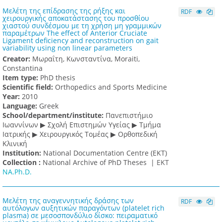
Μελέτη της επίδρασης της ρήξης και
RDF
χειρουργικής αποκατάστασης του προσθίου
χιαστού συνδέσμου με τη χρήση μη γραμμικών
παραμέτρων The effect of Anterior Cruciate
Ligament deficiency and reconstruction on gait
variability using non linear parameters
Creator:
Μωραΐτη, Κωνσταντίνα, Moraiti,
Constantina
Item type:
PhD thesis
Scientific field:
Orthopedics and Sports Medicine
Υear:
2010
Language:
Greek
School/department/institute:
Πανεπιστήμιο
Ιωαννίνων ▶ Σχολή Επιστημών Υγείας ▶ Τμήμα
Ιατρικής ▶ Χειρουργικός Τομέας ▶ Ορθοπεδική
Κλινική
Institution:
National Documentation Centre (EKT)
Collection :
National Archive of PhD Theses |
ΕΚΤ
NA.Ph.D.
Μελέτη της αναγεννητικής δράσης των
RDF
αυτόλογων αυξητικών παραγόντων (platelet rich
plasma) σε μεσοσπονδύλιο δίσκο: πειραματικό