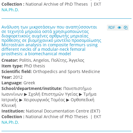
Collection :
National Archive of PhD Theses |
ΕΚΤ
NA.Ph.D.
Ανάλυση των μικροτάσεων που αναπτύσσονται
RDF
σε τεχνητά μηριαία οστά χρησιμοποιώντας
διαφορετικούς αυχένες αρθρωτής μηριαίας
πρόθεσης σε βιομηχανικό μοντέλο προσομοίωσης
Microstrain analysis in composite fermurs using
different necks of a modular-neck femoral
prosthesis: a biomechanical model
Creator:
Politis, Angelos, Πολίτης, Άγγελος
Item type:
PhD thesis
Scientific field:
Orthopedics and Sports Medicine
Υear:
2012
Language:
Greek
School/department/institute:
Πανεπιστήμιο
Ιωαννίνων ▶ Σχολή Επιστημών Υγείας ▶ Τμήμα
Ιατρικής ▶ Χειρουργικός Τομέας ▶ Ορθοπεδική
Κλινική
Institution:
National Documentation Centre (EKT)
Collection :
National Archive of PhD Theses |
ΕΚΤ
NA.Ph.D.