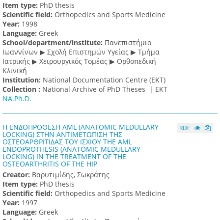
Item type:
PhD thesis
Scientific field:
Orthopedics and Sports Medicine
Υear:
1998
Language:
Greek
School/department/institute:
Πανεπιστήμιο
Ιωαννίνων ▶ Σχολή Επιστημών Υγείας ▶ Τμήμα
Ιατρικής ▶ Χειρουργικός Τομέας ▶ Ορθοπεδική
Κλινική
Institution:
National Documentation Centre (EKT)
Collection :
National Archive of PhD Theses |
ΕΚΤ
NA.Ph.D.
Η ΕΝΔΟΠΡΟΘΕΣΗ AML (ANATOMIC MEDULLARY
RDF
LOCKING) ΣΤΗΝ ΑΝΤΙΜΕΤΩΠΙΣΗ ΤΗΣ
ΟΣΤΕΟΑΡΘΡΙΤΙΔΑΣ ΤΟΥ ΙΣΧΙΟΥ THE AML
ENDOPROTHESIS (ANATOMIC MEDULLARY
LOCKING) IN THE TREATMENT OF THE
OSTEOARTHRITIS OF THE HIP
Creator:
Βαρυτιμίδης, Σωκράτης
Item type:
PhD thesis
Scientific field:
Orthopedics and Sports Medicine
Υear:
1997
Language:
Greek