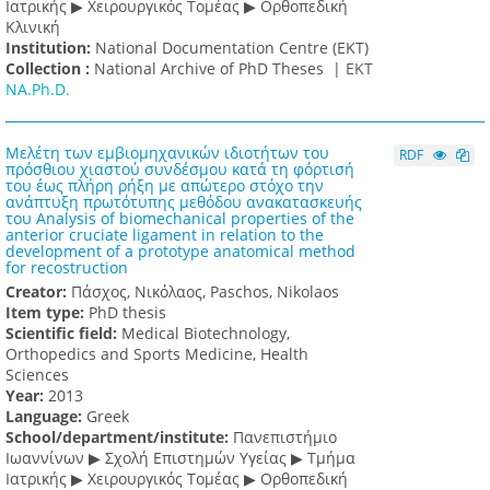
Ιατρικής ▶ Χειρουργικός Τομέας ▶ Ορθοπεδική
Κλινική
Institution:
National Documentation Centre (EKT)
Collection :
National Archive of PhD Theses |
ΕΚΤ
NA.Ph.D.
Μελέτη των εμβιομηχανικών ιδιοτήτων του
RDF
πρόσθιου χιαστού συνδέσμου κατά τη φόρτισή
του έως πλήρη ρήξη με απώτερο στόχο την
ανάπτυξη πρωτότυπης μεθόδου ανακατασκευής
του Analysis of biomechanical properties of the
anterior cruciate ligament in relation to the
development of a prototype anatomical method
for recostruction
Creator:
Πάσχος, Νικόλαος, Paschos, Nikolaos
Item type:
PhD thesis
Scientific field:
Medical Biotechnology,
Orthopedics and Sports Medicine, Health
Sciences
Υear:
2013
Language:
Greek
School/department/institute:
Πανεπιστήμιο
Ιωαννίνων ▶ Σχολή Επιστημών Υγείας ▶ Τμήμα
Ιατρικής ▶ Χειρουργικός Τομέας ▶ Ορθοπεδική