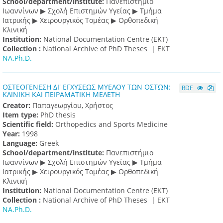
School/department/institute:
Πανεπιστήμιο
Ιωαννίνων ▶ Σχολή Επιστημών Υγείας ▶ Τμήμα
Ιατρικής ▶ Χειρουργικός Τομέας ▶ Ορθοπεδική
Κλινική
Institution:
National Documentation Centre (EKT)
Collection :
National Archive of PhD Theses |
ΕΚΤ
NA.Ph.D.
ΟΣΤΕΟΓΕΝΕΣΗ ΔΙ' ΕΓΧΥΣΕΩΣ ΜΥΕΛΟΥ ΤΩΝ ΟΣΤΩΝ:
RDF
ΚΛΙΝΙΚΗ ΚΑΙ ΠΕΙΡΑΜΑΤΙΚΗ ΜΕΛΕΤΗ
Creator:
Παπαγεωργίου, Χρήστος
Item type:
PhD thesis
Scientific field:
Orthopedics and Sports Medicine
Υear:
1998
Language:
Greek
School/department/institute:
Πανεπιστήμιο
Ιωαννίνων ▶ Σχολή Επιστημών Υγείας ▶ Τμήμα
Ιατρικής ▶ Χειρουργικός Τομέας ▶ Ορθοπεδική
Κλινική
Institution:
National Documentation Centre (EKT)
Collection :
National Archive of PhD Theses |
ΕΚΤ
NA.Ph.D.