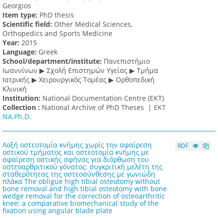
Georgios
Item type:
PhD thesis
Scientific field:
Other Medical Sciences,
Orthopedics and Sports Medicine
Υear:
2015
Language:
Greek
School/department/institute:
Πανεπιστήμιο
Ιωαννίνων ▶ Σχολή Επιστημών Υγείας ▶ Τμήμα
Ιατρικής ▶ Χειρουργικός Τομέας ▶ Ορθοπεδική
Κλινική
Institution:
National Documentation Centre (EKT)
Collection :
National Archive of PhD Theses |
ΕΚΤ
NA.Ph.D.
Λοξή οστεοτομία κνήμης χωρίς την αφαίρεση
RDF
οστικού τμήματος και οστεοτομία κνήμης με
αφαίρεση οστικής σφήνας για διόρθωση του
οστεοαρθριτικού γόνατος: συγκριτική μελέτη της
σταθερότητας της οστεοσύνθεσης με γωνιώδη
πλάκα The obligue high tibial osteotomy without
bone removal and high tibial osteotomy with bone
wedge removal for the correction of osteoarthritic
knee: a comparative biomechanical study of the
fixation using angular blade plate