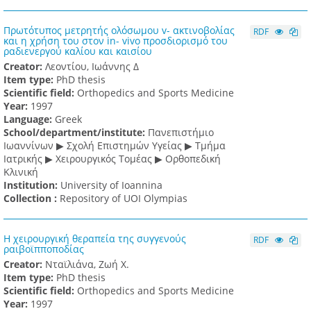
Πρωτότυπος μετρητής ολόσωμου v- ακτινοβολίας
RDF
και η χρήση του στον in- vivo προσδιορισμό του
ραδιενεργού καλίου και καισίου
Creator:
Λεοντίου, Ιωάννης Δ
Item type:
PhD thesis
Scientific field:
Orthopedics and Sports Medicine
Υear:
1997
Language:
Greek
School/department/institute:
Πανεπιστήμιο
Ιωαννίνων ▶ Σχολή Επιστημών Υγείας ▶ Τμήμα
Ιατρικής ▶ Χειρουργικός Τομέας ▶ Ορθοπεδική
Κλινική
Institution:
University of Ioannina
Collection :
Repository of UOI Olympias
Η χειρουργική θεραπεία της συγγενούς
RDF
ραιβοϊπποποδίας
Creator:
Νταϊλιάνα, Ζωή Χ.
Item type:
PhD thesis
Scientific field:
Orthopedics and Sports Medicine
Υear:
1997