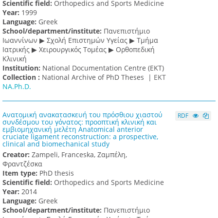
Scientific field:
Orthopedics and Sports Medicine
Υear:
1999
Language:
Greek
School/department/institute:
Πανεπιστήμιο
Ιωαννίνων ▶ Σχολή Επιστημών Υγείας ▶ Τμήμα
Ιατρικής ▶ Χειρουργικός Τομέας ▶ Ορθοπεδική
Κλινική
Institution:
National Documentation Centre (EKT)
Collection :
National Archive of PhD Theses |
ΕΚΤ
NA.Ph.D.
Ανατομική ανακατασκευή του πρόσθιου χιαστού
RDF
συνδέσμου του γόνατος: προοπτική κλινική και
εμβιομηχανική μελέτη Anatomical anterior
cruciate ligament reconstruction: a prospective,
clinical and biomechanical study
Creator:
Zampeli, Franceska, Ζαμπέλη,
Φραντζέσκα
Item type:
PhD thesis
Scientific field:
Orthopedics and Sports Medicine
Υear:
2014
Language:
Greek
School/department/institute:
Πανεπιστήμιο