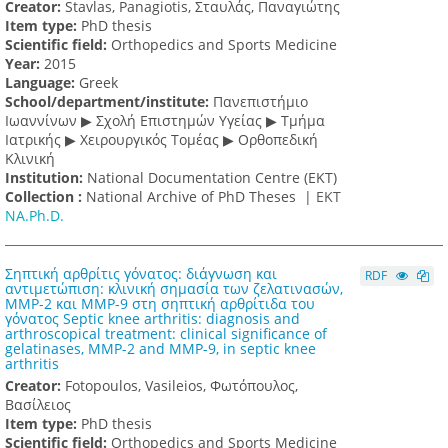
Creator:
Stavlas, Panagiotis, Σταυλάς, Παναγιώτης
Item type:
PhD thesis
Scientific field:
Orthopedics and Sports Medicine
Υear:
2015
Language:
Greek
School/department/institute:
Πανεπιστήμιο
Ιωαννίνων ▶ Σχολή Επιστημών Υγείας ▶ Τμήμα
Ιατρικής ▶ Χειρουργικός Τομέας ▶ Ορθοπεδική
Κλινική
Institution:
National Documentation Centre (EKT)
Collection :
National Archive of PhD Theses |
ΕΚΤ
NA.Ph.D.
Σηπτική αρθρίτις γόνατος: διάγνωση και
RDF
αντιμετώπιση: κλινική σημασία των ζελατινασών,
MMP-2 και MMP-9 στη σηπτική αρθρίτιδα του
γόνατος Septic knee arthritis: diagnosis and
arthroscopical treatment: clinical significance of
gelatinases, MMP-2 and MMP-9, in septic knee
arthritis
Creator:
Fotopoulos, Vasileios, Φωτόπουλος,
Βασίλειος
Item type:
PhD thesis
Scientific field:
Orthopedics and Sports Medicine