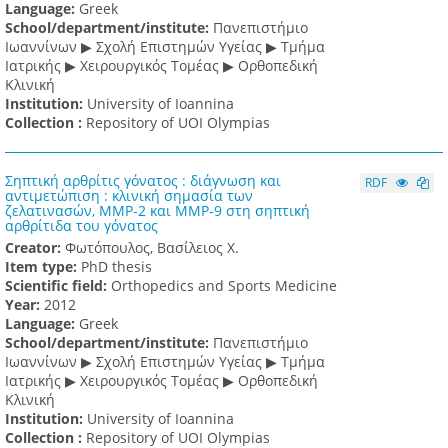
Language:
Greek
School/department/institute:
Πανεπιστήμιο
Ιωαννίνων ▶ Σχολή Επιστημών Υγείας ▶ Τμήμα
Ιατρικής ▶ Χειρουργικός Τομέας ▶ Ορθοπεδική
Κλινική
Institution:
University of Ioannina
Collection :
Repository of UOI Olympias
Σηπτική αρθρίτις γόνατος : διάγνωση και
RDF
αντιμετώπιση : κλινική σημασία των
ζελατινασών, MMP-2 και MMP-9 στη σηπτική
αρθρίτιδα του γόνατος
Creator:
Φωτόπουλος, Βασίλειος Χ.
Item type:
PhD thesis
Scientific field:
Orthopedics and Sports Medicine
Υear:
2012
Language:
Greek
School/department/institute:
Πανεπιστήμιο
Ιωαννίνων ▶ Σχολή Επιστημών Υγείας ▶ Τμήμα
Ιατρικής ▶ Χειρουργικός Τομέας ▶ Ορθοπεδική
Κλινική
Institution:
University of Ioannina
Collection :
Repository of UOI Olympias