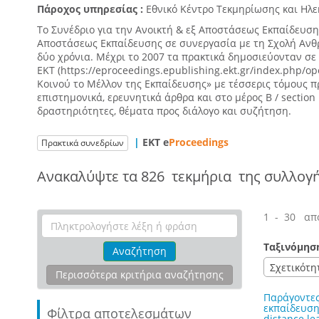
Πάροχος υπηρεσίας :
Εθνικό Κέντρο Τεκμηρίωσης και Ηλ
Το Συνέδριο για την Ανοικτή & εξ Αποστάσεως Εκπαίδευση 
Αποστάσεως Εκπαίδευσης σε συνεργασία με τη Σχολή Ανθρ
δύο χρόνια. Μέχρι το 2007 τα πρακτικά δημοσιεύονταν σ
ΕΚΤ (https://eproceedings.epublishing.ekt.gr/index.php/
Κοινού το Μέλλον της Εκπαίδευσης» με τέσσερις τόμους π
επιστημονικά, ερευνητικά άρθρα και στο μέρος Β / sectio
δραστηριότητες, θέματα προς διάλογο και συζήτηση.
|
ΕΚΤ e
Proceedings
Πρακτικά συνεδρίων
Ανακαλύψτε τα
826 τεκμήρια
της συλλογ
1 - 30 απ
Ταξινόμησ
Αναζήτηση
Σχετικότη
Περισσότερα κριτήρια αναζήτησης
Παράγοντες
εκπαίδευση 
Φίλτρα αποτελεσμάτων
distance le