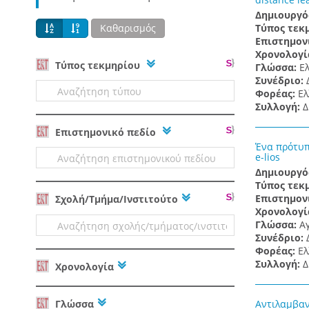
Δημιουργό
Καθαρισμός
Τύπος τεκ
Επιστημον
Χρονολογί
Tύπος τεκμηρίου
Γλώσσα:
Ε
Συνέδριο:
Φορέας:
Ελ
Συλλογή:
Δ
Επιστημονικό πεδίο
Ένα πρότυπ
e-lios
Δημιουργό
Τύπος τεκ
Επιστημον
Σχολή/Τμήμα/Ινστιτούτο
Χρονολογί
Γλώσσα:
Α
Συνέδριο:
Φορέας:
Ελ
Συλλογή:
Δ
Χρονολογία
Γλώσσα
Αντιλαμβαν