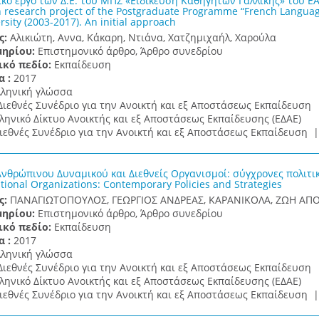
ικό έργο των Δ.Ε. του ΜΠΣ «Ειδίκευση Καθηγητών Γαλλικής» του Ε
n research project of the Postgraduate Programme “French Language
sity (2003-2017). An initial approach
ς:
Αλικιώτη, Αννα, Κάκαρη, Ντιάνα, Χατζημιχαήλ, Χαρούλα
μηρίου:
Επιστημονικό άρθρο, Άρθρο συνεδρίου
ικό πεδίο:
Εκπαίδευση
α :
2017
λληνική γλώσσα
Διεθνές Συνέδριο για την Ανοικτή και εξ Αποστάσεως Εκπαίδευση
ληνικό Δίκτυο Ανοικτής και εξ Αποστάσεως Εκπαίδευσης (ΕΔΑΕ)
ιεθνές Συνέδριο για την Ανοικτή και εξ Αποστάσεως Εκπαίδευση 
νθρώπινου Δυναμικού και Διεθνείς Οργανισμοί: σύγχρονες πολιτι
tional Organizations: Contemporary Policies and Strategies
ς:
ΠΑΝΑΓΙΩΤΟΠΟΥΛΟΣ, ΓΕΩΡΓΙΟΣ ΑΝΔΡΕΑΣ, ΚΑΡΑΝΙΚΟΛΑ, ΖΩΗ ΑΠ
μηρίου:
Επιστημονικό άρθρο, Άρθρο συνεδρίου
ικό πεδίο:
Εκπαίδευση
α :
2017
λληνική γλώσσα
Διεθνές Συνέδριο για την Ανοικτή και εξ Αποστάσεως Εκπαίδευση
ληνικό Δίκτυο Ανοικτής και εξ Αποστάσεως Εκπαίδευσης (ΕΔΑΕ)
ιεθνές Συνέδριο για την Ανοικτή και εξ Αποστάσεως Εκπαίδευση 