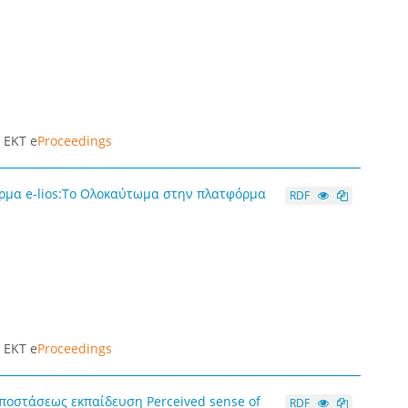
|
ΕΚΤ e
Proceedings
όρμα e-lios:Το Ολοκαύτωμα στην πλατφόρμα
RDF
|
ΕΚΤ e
Proceedings
οστάσεως εκπαίδευση Perceived sense of
RDF