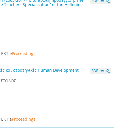
ΑΠ (2003-2017). Μια πρώτη προσέγγιση. The
RDF
 Teachers Specialisation” of the Hellenic
|
ΕΚΤ e
Proceedings
κές και στρατηγικές Human Development
RDF
ΟΣΤΟΛΟΣ
|
ΕΚΤ e
Proceedings