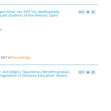
φοιτητών του ΕΑΠ της ακαδημαϊκής
RDF
duate students of the Hellenic Open
υ
|
ΕΚΤ e
Proceedings
Ε: Αντιλήψεις Πρωτοετών Μεταπτυχιακών
RDF
regulation in Distance Education: Novice