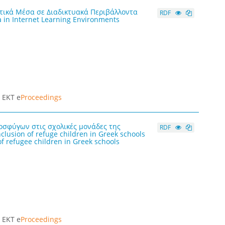
τικά Μέσα σε Διαδικτυακά Περιβάλλοντα
RDF
a in Internet Learning Environments
|
ΕΚΤ e
Proceedings
σφύγων στις σχολικές μονάδες της
RDF
nclusion of refuge children in Greek schools
of refugee children in Greek schools
|
ΕΚΤ e
Proceedings