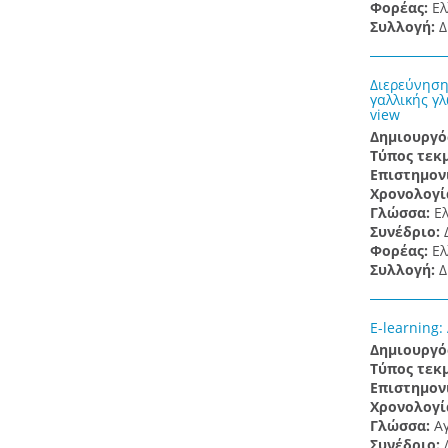
Φορέας:
Ελ
Συλλογή:
Δ
Διερεύνηση
γαλλικής γλ
view
Δημιουργό
Τύπος τεκ
Επιστημον
Χρονολογί
Γλώσσα:
Ε
Συνέδριο:
Φορέας:
Ελ
Συλλογή:
Δ
E-learning:
Δημιουργό
Τύπος τεκ
Επιστημον
Χρονολογί
Γλώσσα:
Α
Συνέδριο: