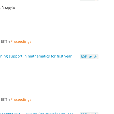
, Γεωργία
|
ΕΚΤ e
Proceedings
ng support in mathematics for first year
RDF
|
ΕΚΤ e
Proceedings