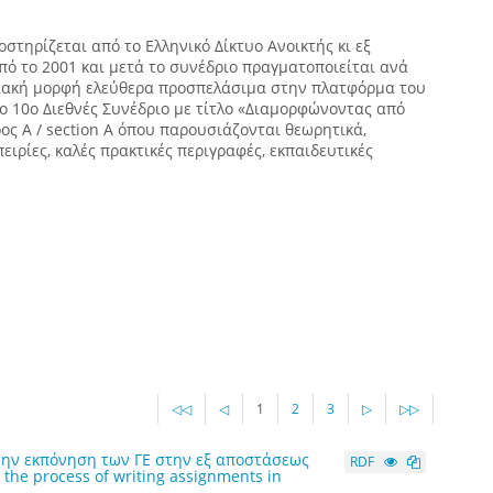
στηρίζεται από το Ελληνικό Δίκτυο Ανοικτής κι εξ
ό το 2001 και μετά το συνέδριο πραγματοποιείται ανά
ηφιακή μορφή ελεύθερα προσπελάσιμα στην πλατφόρμα του
το 10ο Διεθνές Συνέδριο με τίτλο «Διαμορφώνοντας από
ος A / section A όπου παρουσιάζονται θεωρητικά,
ιρίες, καλές πρακτικές περιγραφές, εκπαιδευτικές
◁◁
◁
1
2
3
▷
▷▷
την εκπόνηση των ΓΕ στην εξ αποστάσεως
RDF
the process of writing assignments in