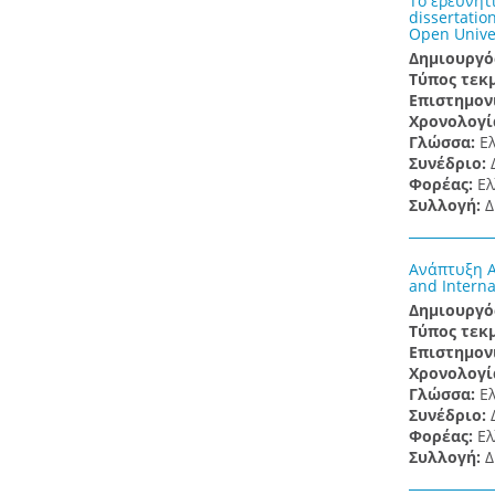
Το ερευνητ
dissertatio
Open Univer
Δημιουργό
Τύπος τεκ
Επιστημον
Χρονολογί
Γλώσσα:
Ε
Συνέδριο:
Φορέας:
Ελ
Συλλογή:
Δ
Ανάπτυξη Α
and Interna
Δημιουργό
Τύπος τεκ
Επιστημον
Χρονολογί
Γλώσσα:
Ε
Συνέδριο:
Φορέας:
Ελ
Συλλογή:
Δ