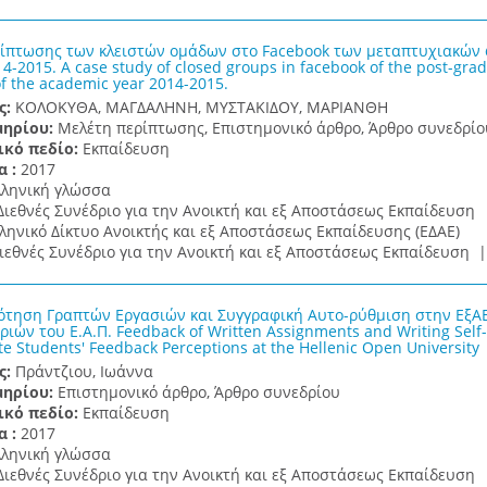
ίπτωσης των κλειστών ομάδων στο Facebook των μεταπτυχιακών 
4-2015. A case study of closed groups in facebook of the post-gra
of the academic year 2014-2015.
ς:
ΚΟΛΟΚΥΘΑ, ΜΑΓΔΑΛΗΝΗ, ΜΥΣΤΑΚΙΔΟΥ, ΜΑΡΙΑΝΘΗ
μηρίου:
Μελέτη περίπτωσης, Επιστημονικό άρθρο, Άρθρο συνεδρίο
ικό πεδίο:
Εκπαίδευση
α :
2017
λληνική γλώσσα
Διεθνές Συνέδριο για την Ανοικτή και εξ Αποστάσεως Εκπαίδευση
ληνικό Δίκτυο Ανοικτής και εξ Αποστάσεως Εκπαίδευσης (ΕΔΑΕ)
ιεθνές Συνέδριο για την Ανοικτή και εξ Αποστάσεως Εκπαίδευση 
τηση Γραπτών Εργασιών και Συγγραφική Αυτο-ρύθμιση στην ΕξΑ
ιών του Ε.Α.Π. Feedback of Written Assignments and Writing Self-
e Students' Feedback Perceptions at the Hellenic Open University
ς:
Πράντζιου, Ιωάννα
μηρίου:
Επιστημονικό άρθρο, Άρθρο συνεδρίου
ικό πεδίο:
Εκπαίδευση
α :
2017
λληνική γλώσσα
Διεθνές Συνέδριο για την Ανοικτή και εξ Αποστάσεως Εκπαίδευση