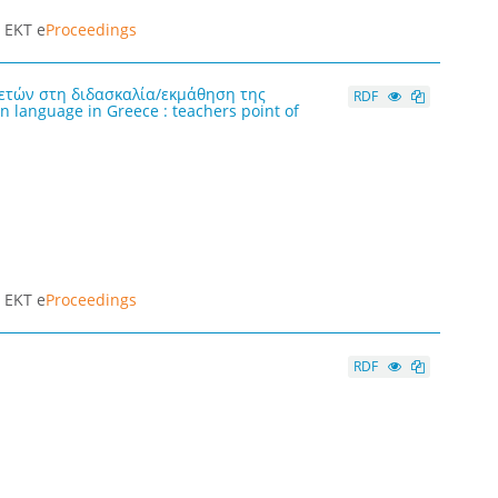
|
ΕΚΤ e
Proceedings
ετών στη διδασκαλία/εκμάθηση της
RDF
n language in Greece : teachers point of
|
ΕΚΤ e
Proceedings
RDF