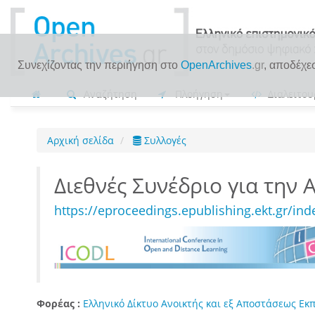
Συνεχίζοντας την περιήγηση στο
OpenArchives
.gr
, αποδέχε
Αναζήτηση
Πλοήγηση
Διαλειτου
Αρχική σελίδα
Συλλογές
Διεθνές Συνέδριο για την
https://eproceedings.epublishing.ekt.gr/i
Φορέας :
Ελληνικό Δίκτυο Ανοικτής και εξ Αποστάσεως Εκ