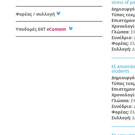
stress of p
Δημιουργό
Φορέας / συλλογή
Τύπος τεκ
Επιστημον
Χρονολογί
Υποδομές
ΕΚΤ e
Content
Γλώσσα:
Ε
Συνέδριο:
Φορέας:
Ελ
Συλλογή:
Δ
Εξ Αποστάσ
students
Δημιουργό
Τύπος τεκ
Επιστημον
Χρονολογί
Γλώσσα:
Ε
Συνέδριο:
Φορέας:
Ελ
Συλλογή:
Δ