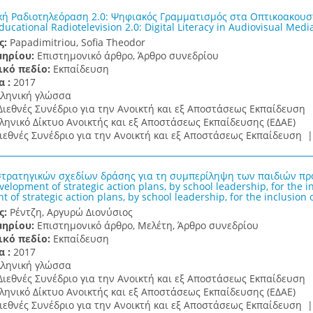
κή Ραδιοτηλεόραση 2.0: Ψηφιακός Γραμματισμός στα Οπτικοακουσ
cational Radiotelevision 2.0: Digital Literacy in Audiovisual Medi
ς:
Papadimitriou, Sofia Theodor
μηρίου:
Επιστημονικό άρθρο, Άρθρο συνεδρίου
ικό πεδίο:
Εκπαίδευση
α :
2017
λληνική γλώσσα
Διεθνές Συνέδριο για την Ανοικτή και εξ Αποστάσεως Εκπαίδευση
ληνικό Δίκτυο Ανοικτής και εξ Αποστάσεως Εκπαίδευσης (ΕΔΑΕ)
ιεθνές Συνέδριο για την Ανοικτή και εξ Αποστάσεως Εκπαίδευση 
τρατηγικών σχεδίων δράσης για τη συμπερίληψη των παιδιών προ
elopment of strategic action plans, by school leadership, for the i
 of strategic action plans, by school leadership, for the inclusion 
ς:
Ρέντζη, Αργυρώ Διονύσιος
μηρίου:
Επιστημονικό άρθρο, Μελέτη, Άρθρο συνεδρίου
ικό πεδίο:
Εκπαίδευση
α :
2017
λληνική γλώσσα
Διεθνές Συνέδριο για την Ανοικτή και εξ Αποστάσεως Εκπαίδευση
ληνικό Δίκτυο Ανοικτής και εξ Αποστάσεως Εκπαίδευσης (ΕΔΑΕ)
ιεθνές Συνέδριο για την Ανοικτή και εξ Αποστάσεως Εκπαίδευση 