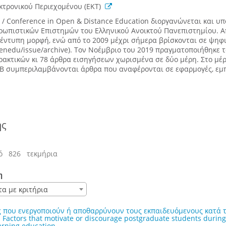
εκτρονικού Περιεχομένου (ΕΚΤ)
/ Conference in Open & Distance Education διοργανώνεται και υπο
ωπιστικών Επιστημών του Ελληνικού Ανοικτού Πανεπιστημίου. Απ
ε έντυπη μορφή, ενώ από το 2009 μέχρι σήμερα βρίσκονται σε ψ
openedu/issue/archive). Τον Νοέμβριο του 2019 πραγματοποιήθηκε 
ρακτικών κι 78 άρθρα εισηγήσεων χωρισμένα σε δύο μέρη. Στο μέρ
n B συμπεριλαμβάνονται άρθρα που αναφέρονται σε εφαρμογές, εμπε
ής
ό 826 τεκμήρια
η
τα με κριτήρια
 που ενεργοποιούν ή αποθαρρύνουν τους εκπαιδευόμενους κατά 
Factors that motivate or discourage postgraduate students during 
arning education