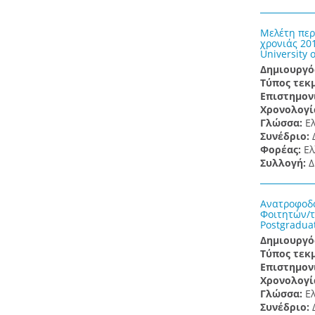
Μελέτη περ
χρονιάς 201
University 
Δημιουργό
Τύπος τεκ
Επιστημον
Χρονολογί
Γλώσσα:
Ε
Συνέδριο:
Φορέας:
Ελ
Συλλογή:
Δ
Ανατροφοδό
Φοιτητών/τρ
Postgraduat
Δημιουργό
Τύπος τεκ
Επιστημον
Χρονολογί
Γλώσσα:
Ε
Συνέδριο: