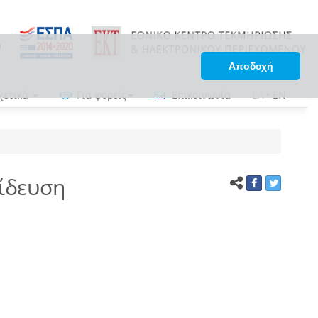
Αποδοχή
χετικά
Για φορείς
Επικοινωνία
ΕΛ
•
EN
παίδευση